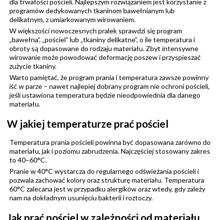
dla trwałości pościeli. Najlepszym rozwiązaniem jest korzystanie z
programów dedykowanych tkaninom bawełnianym lub
delikatnym, z umiarkowanym wirowaniem.
W większości nowoczesnych pralek sprawdzi się program
„bawełna”, „pościel” lub „tkaniny delikatne”, o ile temperatura i
obroty są dopasowane do rodzaju materiału. Zbyt intensywne
wirowanie może powodować deformację poszew i przyspieszać
zużycie tkaniny.
Warto pamiętać, że program prania i temperatura zawsze powinny
iść w parze – nawet najlepiej dobrany program nie ochroni pościeli,
jeśli ustawiona temperatura będzie nieodpowiednia dla danego
materiału.
W jakiej temperaturze prać pościel
Temperatura prania pościeli powinna być dopasowana zarówno do
materiału, jak i poziomu zabrudzenia. Najczęściej stosowany zakres
to 40–60°C.
Pranie w 40°C wystarcza do regularnego odświeżania pościeli i
pozwala zachować kolory oraz strukturę materiału. Temperatura
60°C zalecana jest w przypadku alergików oraz wtedy, gdy zależy
nam na dokładnym usunięciu bakterii i roztoczy.
Jak prać pościel w zależności od materiału