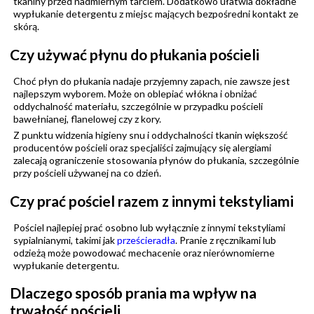
tkaniny przed nadmiernym tarciem. Dodatkowo ułatwia dokładne
wypłukanie detergentu z miejsc mających bezpośredni kontakt ze
skórą.
Czy używać płynu do płukania pościeli
Choć płyn do płukania nadaje przyjemny zapach, nie zawsze jest
najlepszym wyborem. Może on oblepiać włókna i obniżać
oddychalność materiału, szczególnie w przypadku pościeli
bawełnianej, flanelowej czy z kory.
Z punktu widzenia higieny snu i oddychalności tkanin większość
producentów pościeli oraz specjaliści zajmujący się alergiami
zalecają ograniczenie stosowania płynów do płukania, szczególnie
przy pościeli używanej na co dzień.
Czy prać pościel razem z innymi tekstyliami
Pościel najlepiej prać osobno lub wyłącznie z innymi tekstyliami
sypialnianymi, takimi jak
prześcieradła
. Pranie z ręcznikami lub
odzieżą może powodować mechacenie oraz nierównomierne
wypłukanie detergentu.
Dlaczego sposób prania ma wpływ na
trwałość pościeli