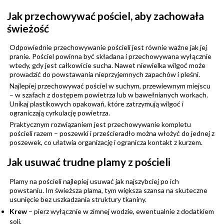
Jak przechowywać pościel, aby zachowała
świeżość
Odpowiednie przechowywanie pościeli jest równie ważne jak jej
pranie. Pościel powinna być składana i przechowywana wyłącznie
wtedy, gdy jest całkowicie sucha. Nawet niewielka wilgoć może
prowadzić do powstawania nieprzyjemnych zapachów i pleśni.
Najlepiej przechowywać pościel w suchym, przewiewnym miejscu
– w szafach z dostępem powietrza lub w bawełnianych workach.
Unikaj plastikowych opakowań, które zatrzymują wilgoć i
ograniczają cyrkulację powietrza.
Praktycznym rozwiązaniem jest przechowywanie kompletu
pościeli razem – poszewki i prześcieradło można włożyć do jednej z
poszewek, co ułatwia organizację i ogranicza kontakt z kurzem.
Jak usuwać trudne plamy z pościeli
Plamy na pościeli najlepiej usuwać jak najszybciej po ich
powstaniu. Im świeższa plama, tym większa szansa na skuteczne
usunięcie bez uszkadzania struktury tkaniny.
Krew
– pierz wyłącznie w zimnej wodzie, ewentualnie z dodatkiem
soli.