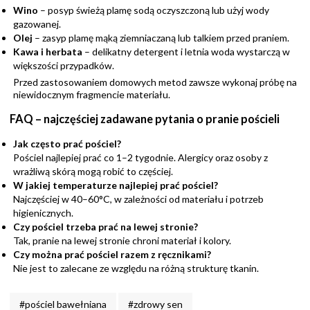
Wino
– posyp świeżą plamę sodą oczyszczoną lub użyj wody
gazowanej.
Olej
– zasyp plamę mąką ziemniaczaną lub talkiem przed praniem.
Kawa i herbata
– delikatny detergent i letnia woda wystarczą w
większości przypadków.
Przed zastosowaniem domowych metod zawsze wykonaj próbę na
niewidocznym fragmencie materiału.
FAQ – najczęściej zadawane pytania o pranie pościeli
Jak często prać pościel?
Pościel najlepiej prać co 1–2 tygodnie. Alergicy oraz osoby z
wrażliwą skórą mogą robić to częściej.
W jakiej temperaturze najlepiej prać pościel?
Najczęściej w 40–60°C, w zależności od materiału i potrzeb
higienicznych.
Czy pościel trzeba prać na lewej stronie?
Tak, pranie na lewej stronie chroni materiał i kolory.
Czy można prać pościel razem z ręcznikami?
Nie jest to zalecane ze względu na różną strukturę tkanin.
#pościel bawełniana
#zdrowy sen