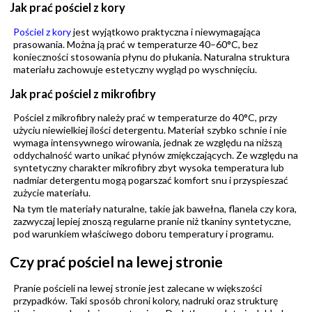
Jak prać pościel z kory
Pościel z kory
jest wyjątkowo praktyczna i niewymagająca
prasowania. Można ją prać w temperaturze 40–60°C, bez
konieczności stosowania płynu do płukania. Naturalna struktura
materiału zachowuje estetyczny wygląd po wyschnięciu.
Jak prać pościel z mikrofibry
Pościel z mikrofibry należy prać w temperaturze do 40°C, przy
użyciu niewielkiej ilości detergentu. Materiał szybko schnie i nie
wymaga intensywnego wirowania, jednak ze względu na niższą
oddychalność warto unikać płynów zmiękczających. Ze względu na
syntetyczny charakter mikrofibry zbyt wysoka temperatura lub
nadmiar detergentu mogą pogarszać komfort snu i przyspieszać
zużycie materiału.
Na tym tle materiały naturalne, takie jak bawełna, flanela czy kora,
zazwyczaj lepiej znoszą regularne pranie niż tkaniny syntetyczne,
pod warunkiem właściwego doboru temperatury i programu.
Czy prać pościel na lewej stronie
Pranie pościeli na lewej stronie jest zalecane w większości
przypadków. Taki sposób chroni kolory, nadruki oraz strukturę