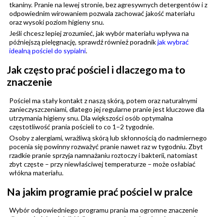
tkaniny. Pranie na lewej stronie, bez agresywnych detergentów i z
odpowiednim wirowaniem pozwala zachować jakość materiału
oraz wysoki poziom higieny snu.
Jeśli chcesz lepiej zrozumieć, jak wybór materiału wpływa na
późniejszą pielęgnację, sprawdź również poradnik
jak wybrać
idealną pościel do sypialni
.
Jak często prać pościel i dlaczego ma to
znaczenie
Pościel ma stały kontakt z naszą skórą, potem oraz naturalnymi
zanieczyszczeniami, dlatego jej regularne pranie jest kluczowe dla
utrzymania higieny snu. Dla większości osób optymalna
częstotliwość prania pościeli to co 1–2 tygodnie.
Osoby z alergiami, wrażliwą skórą lub skłonnością do nadmiernego
pocenia się powinny rozważyć pranie nawet raz w tygodniu. Zbyt
rzadkie pranie sprzyja namnażaniu roztoczy i bakterii, natomiast
zbyt częste – przy niewłaściwej temperaturze – może osłabiać
włókna materiału.
Na jakim programie prać pościel w pralce
Wybór odpowiedniego programu prania ma ogromne znaczenie