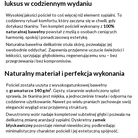
luksus w codziennym wydaniu
Wysokiej jakości pościel to coś więcej niż element sypialni. To
codzienny rytuał komfortu, który zaczyna się w chwili, gdy
dotykasz tkaniny. Ten komplet pościeli wykonany z
100%
naturalnej bawełny
powstał z myślą o osobach ceniących
harmonię, spokój i ponadczasową estetykę.
Naturalna bawełna delikatnie otula skórę, pozwalając jej
swobodnie oddychać. Zapewnia przyjemne uczucie świeżości i
lekkości, sprzyjając głębokiemu, regenerującemu snu – bez
przegrzewania i bez kompromisów.
Naturalny materiał i perfekcja wykonania
Pościel została uszyta z wysokogatunkowej bawełny
o
gramaturze 140 g/m²
. Gęsty, starannie wykończony splot
sprawia, że tkanina jest miękka, a jednocześnie trwała i odporna na
codzienne użytkowanie. Nawet po wielu praniach zachowuje swój
elegancki wygląd oraz przyjemną strukturę.
Dwustronny wzór nadaje kompletowi subtelnej głębi i pozwala na
delikatną zmianę aranżacji sypialni. Dyskretny
zamek
błyskawiczny
pozostaje niemal niewidoczny, podkreślając
minimalistyczny charakter pościeli i jej estetyczną spójność.