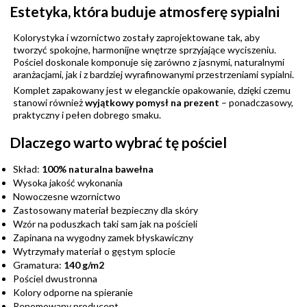
Estetyka, która buduje atmosferę sypialni
Kolorystyka i wzornictwo zostały zaprojektowane tak, aby
tworzyć spokojne, harmonijne wnętrze sprzyjające wyciszeniu.
Pościel doskonale komponuje się zarówno z jasnymi, naturalnymi
aranżacjami, jak i z bardziej wyrafinowanymi przestrzeniami sypialni.
Komplet zapakowany jest w eleganckie opakowanie, dzięki czemu
stanowi również
wyjątkowy pomysł na prezent
– ponadczasowy,
praktyczny i pełen dobrego smaku.
Dlaczego warto wybrać tę pościel
Skład:
100% naturalna bawełna
Wysoka jakość wykonania
Nowoczesne wzornictwo
Zastosowany materiał bezpieczny dla skóry
Wzór na poduszkach taki sam jak na pościeli
Zapinana na wygodny zamek błyskawiczny
Wytrzymały materiał o gęstym splocie
Gramatura:
140 g/m2
Pościel dwustronna
Kolory odporne na spieranie
Renomowany producent