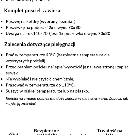
Komplet pościeli zawiera:
Poszwę na kołdrę
(wybrany rozmiar)
Poszewkę na poduszki
2x
o wym.
70x80
Uwaga
dla roz.140x200 jest
1x
poszewka o wym.
70x80
Zalecenia dotyczące pielęgnacji
Prać w temperaturze 40°C (bezpieczna temperatura dla
wzorzystych pościeli)
Przed praniem pościeli najlepiej wywrócić ją na lewą stronę i zapiąć
suwak
Nie wybielać i nie czyścić chemicznie,
Prasować w temperaturze do 110°C,
Suszyć w niskiej temperaturze lub na płasko.
Regularna zmiana pościeli ma duże znaczenie dla higieny snu. Zobacz,
jak
często ją zmieniać
.
Bezpieczne
Trwałość na