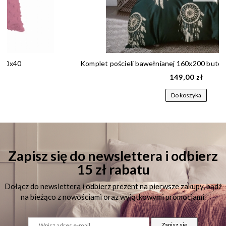
Komplet pościeli bawełnianej 160x200 butelkowa zieleń w łapacz snów 169
149,00 zł
Do koszyka
Zapisz się do newslettera i odbierz
15 zł rabatu
Dołącz do newslettera i odbierz prezent na pierwsze zakupy, bądź
na bieżąco z nowościami oraz wyjątkowymi promocjami.
Zapisz się