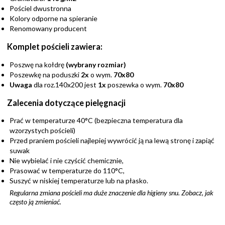
Pościel dwustronna
Kolory odporne na spieranie
Renomowany producent
Komplet pościeli zawiera:
Poszwę na kołdrę
(wybrany rozmiar)
Poszewkę na poduszki
2x
o wym.
70x80
Uwaga
dla roz.140x200 jest
1x
poszewka o wym.
70x80
Zalecenia dotyczące pielęgnacji
Prać w temperaturze 40°C (bezpieczna temperatura dla
wzorzystych pościeli)
Przed praniem pościeli najlepiej wywrócić ją na lewą stronę i zapiąć
suwak
Nie wybielać i nie czyścić chemicznie,
Prasować w temperaturze do 110°C,
Suszyć w niskiej temperaturze lub na płasko.
Regularna zmiana pościeli ma duże znaczenie dla higieny snu. Zobacz,
jak
często ją zmieniać
.