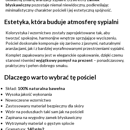
błyskawiczny
pozostaje niemal niewidoczny, podkreślając
minimalistyczny charakter pościeli i jej estetyczną spójność.
Estetyka, która buduje atmosferę sypialni
Kolorystyka i wzornictwo zostały zaprojektowane tak, aby
tworzyć spokojne, harmonijne wnętrze sprzyjające wyciszeniu.
Pościel doskonale komponuje się zarówno z jasnymi, naturalnymi
aranżacjami, jak i z bardziej wyrafinowanymi przestrzeniami sypialni.
Komplet zapakowany jest w eleganckie opakowanie, dzięki czemu
stanowi również
wyjątkowy pomysł na prezent
– ponadczasowy,
praktyczny i pełen dobrego smaku.
Dlaczego warto wybrać tę pościel
Skład:
100% naturalna bawełna
Wysoka jakość wykonania
Nowoczesne wzornictwo
Zastosowany materiał bezpieczny dla skóry
Wzór na poduszkach taki sam jak na pościeli
Zapinana na wygodny zamek błyskawiczny
Wytrzymały materiał o gęstym splocie
Gramatura:
140 g/m2