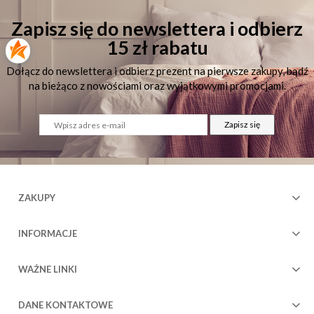
Zapisz się do newslettera i odbierz
15 zł rabatu
Dołącz do newslettera i odbierz prezent na pierwsze zakupy, bądź
na bieżąco z nowościami oraz wyjątkowymi promocjami.
Zapisz się
73
ZAKUPY
INFORMACJE
WAŻNE LINKI
DANE KONTAKTOWE