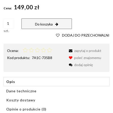
Cena nie zawiera ewentualnych kosztów płatności
149,00 zł
Cena:
Do koszyka
szt.
DODAJ DO PRZECHOWALNI
Ocena:
zapytaj o produkt
Kod produktu:
7A1C-735B8
poleć znajomemu
dodaj opinię
Opis
Dane techniczne
Koszty dostawy
Cena nie zawiera ewentualnych kosztów płatności
Opinie o produkcie (0)