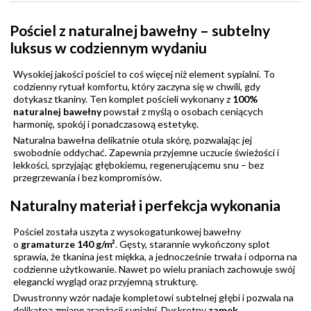
Pościel z naturalnej bawełny – subtelny
luksus w codziennym wydaniu
Wysokiej jakości pościel to coś więcej niż element sypialni. To
codzienny rytuał komfortu, który zaczyna się w chwili, gdy
dotykasz tkaniny. Ten komplet pościeli wykonany z
100%
naturalnej bawełny
powstał z myślą o osobach ceniących
harmonię, spokój i ponadczasową estetykę.
Naturalna bawełna delikatnie otula skórę, pozwalając jej
swobodnie oddychać. Zapewnia przyjemne uczucie świeżości i
lekkości, sprzyjając głębokiemu, regenerującemu snu – bez
przegrzewania i bez kompromisów.
Naturalny materiał i perfekcja wykonania
Pościel została uszyta z wysokogatunkowej bawełny
o
gramaturze 140 g/m²
. Gęsty, starannie wykończony splot
sprawia, że tkanina jest miękka, a jednocześnie trwała i odporna na
codzienne użytkowanie. Nawet po wielu praniach zachowuje swój
elegancki wygląd oraz przyjemną strukturę.
Dwustronny wzór nadaje kompletowi subtelnej głębi i pozwala na
delikatną zmianę aranżacji sypialni. Dyskretny
zamek