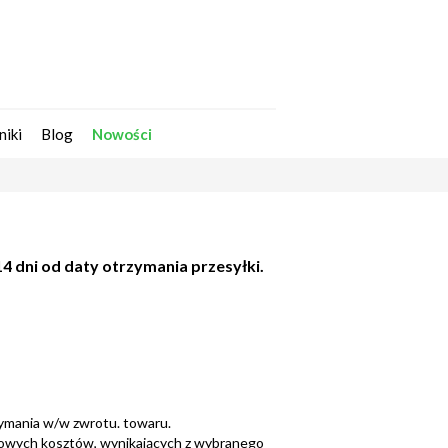
Zarejestruj się
Zaloguj się
niki
Blog
Nowości
4 dni od daty otrzymania przesyłki.
rzymania w/w zwrotu. towaru.
kowych kosztów, wynikających z wybranego