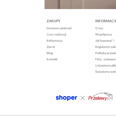
ZAKUPY
INFORMACJ
Dostawa i płatność
O nas
Czas realizacji
Współpraca
Reklamacja
Jak kupować ?
Zwrot
Regulamin za
Blog
Polityka prywa
Kontakt
FAQ - zadawan
Ustawienia pli
Świadomy wybó