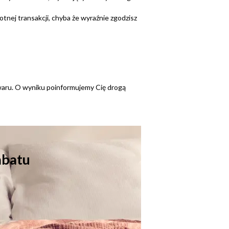
tnej transakcji, chyba że wyraźnie zgodzisz
waru. O wyniku poinformujemy Cię drogą
rabatu
a