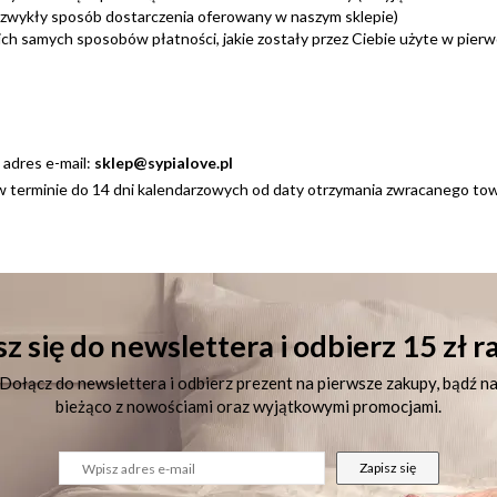
y zwykły sposób dostarczenia oferowany w naszym sklepie)
ch samych sposobów płatności, jakie zostały przez Ciebie użyte w pierwo
 adres e-mail:
sklep@sypialove.pl
w terminie do 14 dni kalendarzowych od daty otrzymania zwracanego to
z się do newslettera i odbierz 15 zł 
Dołącz do newslettera i odbierz prezent na pierwsze zakupy, bądź n
bieżąco z nowościami oraz wyjątkowymi promocjami.
Zapisz się