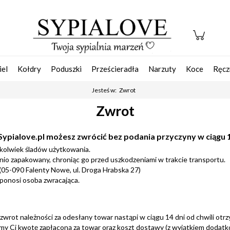
iel
Kołdry
Poduszki
Prześcieradła
Narzuty
Koce
Ręcz
Jesteś w:
Zwrot
Zwrot
ypialove.pl możesz zwrócić bez podania przyczyny w ciągu 1
hkolwiek śladów użytkowania.
o zapakowany, chroniąc go przed uszkodzeniami w trakcie transportu.
 (05-090 Falenty Nowe, ul. Droga Hrabska 27)
ponosi osoba zwracająca.
 zwrot należności za odesłany towar nastąpi w ciągu 14 dni od chwili ot
my Ci kwotę zapłaconą za towar oraz koszt dostawy (z wyjątkiem dodat