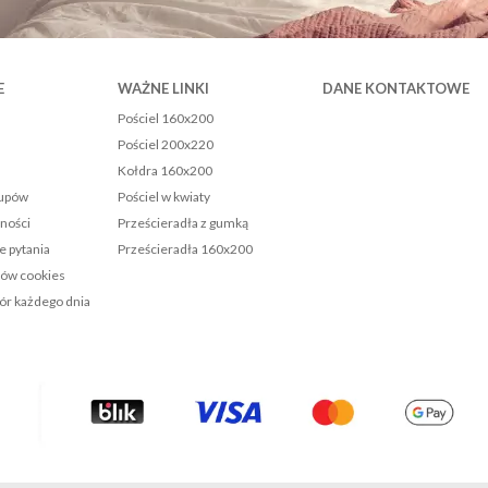
E
WAŻNE LINKI
DANE KONTAKTOWE
Pościel 160x200
Pościel 200x220
Kołdra 160x200
kupów
Pościel w kwiaty
tności
Prześcieradła z gumką
e pytania
Prześcieradła 160x200
ków cookies
r każdego dnia