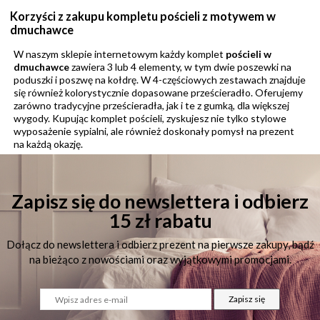
Korzyści z zakupu kompletu pościeli z motywem w
dmuchawce
W naszym sklepie internetowym każdy komplet
pościeli w
dmuchawce
zawiera 3 lub 4 elementy, w tym dwie poszewki na
poduszki i poszwę na kołdrę. W 4-częściowych zestawach znajduje
się również kolorystycznie dopasowane prześcieradło. Oferujemy
zarówno tradycyjne prześcieradła, jak i te z gumką, dla większej
wygody. Kupując komplet pościeli, zyskujesz nie tylko stylowe
wyposażenie sypialni, ale również doskonały pomysł na prezent
na każdą okazję.
Zapisz się do newslettera i odbierz
15 zł rabatu
Dołącz do newslettera i odbierz prezent na pierwsze zakupy, bądź
na bieżąco z nowościami oraz wyjątkowymi promocjami.
Zapisz się