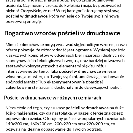
uśpieniu. Czy musimy czekać do kwietnia i maja, by podziwiać ich
piękno? Oczywiście, że nie! W tej kategorii oferujemy
stylową
pościel w dmuchawce
, która wniesie do Twojej sypialni nową,
pozytywną energię.
Bogactwo wzorów pościeli w dmuchawce
Mimo że dmuchawce mogą wydawać się jednolitym wzorem, nasza
oferta pokazuje, że różnorodność jest ogromna. Wybieraj spośród
klasycznych kompletów w odcieniach bieli i szarości, idealnych do
skandynawskich i ekologicznych wnętrz, oraz bardziej odważnych
zestawów kolorystycznych z elementami błękitu, różu i
intensywnego żółtego. Taka
pościel w dmuchawce
wniesie
wiosenną atmosferę do Twojej sypialni, umożliwiając zachowanie
spójności aranżacji lub eksperymentowanie z bardziej
cukierkowymi stylizacjami, doskonałymi do dziewczęcych pokoi.
Pościel w dmuchawce w różnych rozmiarach
Niezależnie od tego, czy szukasz
pościeli w dmuchawce
na duże
łóżko małżeńskie, czy dla nastolatka, w naszej ofercie znajdziesz
odpowiedni rozmiar. Oferujemy pościel w popularnych rozmiarach:
140x200 cm, 160x200 cm, 200x220 cm oraz 220x200 cm, co
pozwala na idealne dopasowanie do Twoich potrzeb.