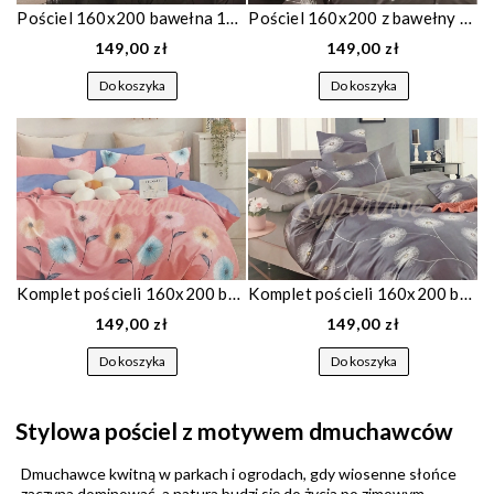
Pościel 160x200 bawełna 100% czarna w dmuchawce 1641
Pościel 160x200 z bawełny szara w dmuchawce 1176
149,00 zł
149,00 zł
Do koszyka
Do koszyka
Komplet pościeli 160x200 bawełniana różowa w dmuchawce 1468
Komplet pościeli 160x200 bawełniana szara w dmuchawce 1473
149,00 zł
149,00 zł
Do koszyka
Do koszyka
Stylowa pościel z motywem dmuchawców
Dmuchawce kwitną w parkach i ogrodach, gdy wiosenne słońce
zaczyna dominować, a natura budzi się do życia po zimowym