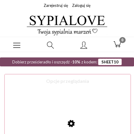
Zarejestruj się
Zaloguj się
Dobierz prześcieradło i oszczędź
-10%
z kodem:
SHEET10
Opcje przeglądania