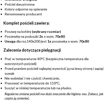
Pościel dwustronna
Kolory odporne na spieranie
Renomowany producent
Komplet pościeli zawiera:
Poszwę na kołdrę
(wybrany rozmiar)
Poszewkę na poduszki
2x
o wym.
70x80
Uwaga
dla roz.140x200 jest
1x
poszewka o wym.
70x80
Zalecenia dotyczące pielęgnacji
Prać w temperaturze 40°C (bezpieczna temperatura dla
wzorzystych pościeli)
Przed praniem pościeli najlepiej wywrócić ją na lewą stronę i zapiąć
suwak
Nie wybielać i nie czyścić chemicznie,
Prasować w temperaturze do 110°C,
Suszyć w niskiej temperaturze lub na płasko.
Regularna zmiana pościeli ma duże znaczenie dla higieny snu. Zobacz,
jak
często ją zmieniać
.