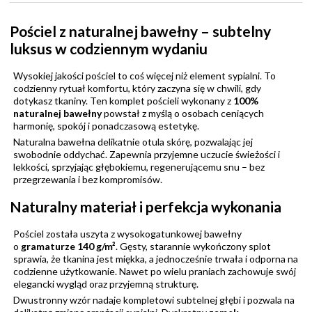
Pościel z naturalnej bawełny – subtelny
luksus w codziennym wydaniu
Wysokiej jakości pościel to coś więcej niż element sypialni. To
codzienny rytuał komfortu, który zaczyna się w chwili, gdy
dotykasz tkaniny. Ten komplet pościeli wykonany z
100%
naturalnej bawełny
powstał z myślą o osobach ceniących
harmonię, spokój i ponadczasową estetykę.
Naturalna bawełna delikatnie otula skórę, pozwalając jej
swobodnie oddychać. Zapewnia przyjemne uczucie świeżości i
lekkości, sprzyjając głębokiemu, regenerującemu snu – bez
przegrzewania i bez kompromisów.
Naturalny materiał i perfekcja wykonania
Pościel została uszyta z wysokogatunkowej bawełny
o
gramaturze 140 g/m²
. Gęsty, starannie wykończony splot
sprawia, że tkanina jest miękka, a jednocześnie trwała i odporna na
codzienne użytkowanie. Nawet po wielu praniach zachowuje swój
elegancki wygląd oraz przyjemną strukturę.
Dwustronny wzór nadaje kompletowi subtelnej głębi i pozwala na