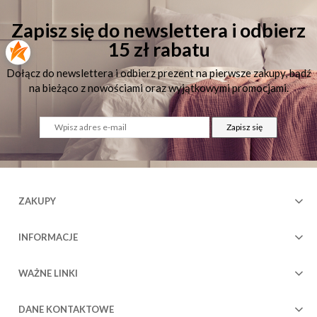
Zapisz się do newslettera i odbierz
15 zł rabatu
Dołącz do newslettera i odbierz prezent na pierwsze zakupy, bądź
na bieżąco z nowościami oraz wyjątkowymi promocjami.
Zapisz się
ZAKUPY
INFORMACJE
WAŻNE LINKI
DANE KONTAKTOWE