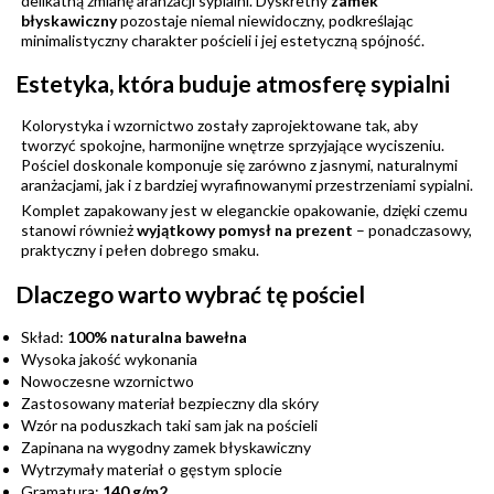
delikatną zmianę aranżacji sypialni. Dyskretny
zamek
błyskawiczny
pozostaje niemal niewidoczny, podkreślając
minimalistyczny charakter pościeli i jej estetyczną spójność.
Estetyka, która buduje atmosferę sypialni
Kolorystyka i wzornictwo zostały zaprojektowane tak, aby
tworzyć spokojne, harmonijne wnętrze sprzyjające wyciszeniu.
Pościel doskonale komponuje się zarówno z jasnymi, naturalnymi
aranżacjami, jak i z bardziej wyrafinowanymi przestrzeniami sypialni.
Komplet zapakowany jest w eleganckie opakowanie, dzięki czemu
stanowi również
wyjątkowy pomysł na prezent
– ponadczasowy,
praktyczny i pełen dobrego smaku.
Dlaczego warto wybrać tę pościel
Skład:
100% naturalna bawełna
Wysoka jakość wykonania
Nowoczesne wzornictwo
Zastosowany materiał bezpieczny dla skóry
Wzór na poduszkach taki sam jak na pościeli
Zapinana na wygodny zamek błyskawiczny
Wytrzymały materiał o gęstym splocie
Gramatura:
140 g/m2