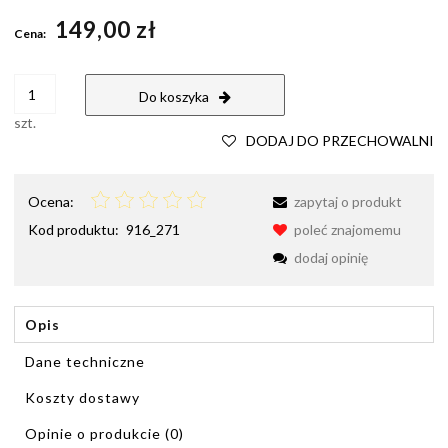
Cena nie zawiera ewentualnych kosztów płatności
149,00 zł
Cena:
Do koszyka
szt.
DODAJ DO PRZECHOWALNI
Ocena:
zapytaj o produkt
Kod produktu:
916_271
poleć znajomemu
dodaj opinię
Opis
Dane techniczne
Koszty dostawy
Cena nie zawiera ewentualnych kosztów płatności
Opinie o produkcie (0)