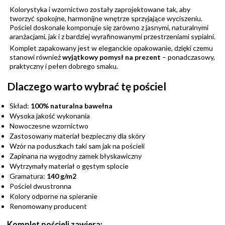
Kolorystyka i wzornictwo zostały zaprojektowane tak, aby
tworzyć spokojne, harmonijne wnętrze sprzyjające wyciszeniu.
Pościel doskonale komponuje się zarówno z jasnymi, naturalnymi
aranżacjami, jak i z bardziej wyrafinowanymi przestrzeniami sypialni.
Komplet zapakowany jest w eleganckie opakowanie, dzięki czemu
stanowi również
wyjątkowy pomysł na prezent
– ponadczasowy,
praktyczny i pełen dobrego smaku.
Dlaczego warto wybrać tę pościel
Skład:
100% naturalna bawełna
Wysoka jakość wykonania
Nowoczesne wzornictwo
Zastosowany materiał bezpieczny dla skóry
Wzór na poduszkach taki sam jak na pościeli
Zapinana na wygodny zamek błyskawiczny
Wytrzymały materiał o gęstym splocie
Gramatura:
140 g/m2
Pościel dwustronna
Kolory odporne na spieranie
Renomowany producent
Komplet pościeli zawiera: