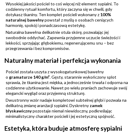
Wysokiej jakości pościel to coś więcej niż element sypialni. To
codzienny rytuał komfortu, który zaczyna się w chwili, gdy
dotykasz tkaniny. Ten komplet pościeli wykonany z
100%
naturalnej bawełny
powstał z myślą o osobach ceniących
harmonię, spokój i ponadczasową estetykę.
Naturalna bawełna delikatnie otula skórę, pozwalając jej
swobodnie oddychać. Zapewnia przyjemne uczucie świeżości i
lekkości, sprzyjając głębokiemu, regenerującemu snu – bez
przegrzewania i bez kompromisów.
Naturalny materiał i perfekcja wykonania
Pościel została uszyta z wysokogatunkowej bawełny
o
gramaturze 140 g/m²
. Gęsty, starannie wykończony splot
sprawia, że tkanina jest miękka, a jednocześnie trwała i odporna na
codzienne użytkowanie. Nawet po wielu praniach zachowuje swój
elegancki wygląd oraz przyjemną strukturę.
Dwustronny wzór nadaje kompletowi subtelnej głębi i pozwala na
delikatną zmianę aranżacji sypialni. Dyskretny
zamek
błyskawiczny
pozostaje niemal niewidoczny, podkreślając
minimalistyczny charakter pościeli i jej estetyczną spójność.
Estetyka, która buduje atmosferę sypialni