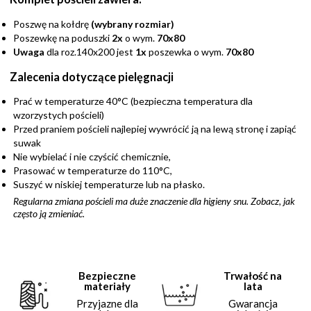
Poszwę na kołdrę
(wybrany rozmiar)
Poszewkę na poduszki
2x
o wym.
70x80
Uwaga
dla roz.140x200 jest
1x
poszewka o wym.
70x80
Zalecenia dotyczące pielęgnacji
Prać w temperaturze 40°C (bezpieczna temperatura dla
wzorzystych pościeli)
Przed praniem pościeli najlepiej wywrócić ją na lewą stronę i zapiąć
suwak
Nie wybielać i nie czyścić chemicznie,
Prasować w temperaturze do 110°C,
Suszyć w niskiej temperaturze lub na płasko.
Regularna zmiana pościeli ma duże znaczenie dla higieny snu. Zobacz,
jak
często ją zmieniać
.
Bezpieczne
Trwałość na
materiały
lata
Przyjazne dla
Gwarancja