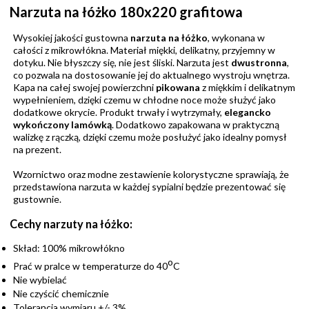
Narzuta na łóżko 180x220 grafitowa
Wysokiej jakości gustowna
narzuta na łóżko
, wykonana w
całości z mikrowłókna. Materiał miękki, delikatny, przyjemny w
dotyku. Nie błyszczy się, nie jest śliski. Narzuta jest
dwustronna
,
co pozwala na dostosowanie jej do aktualnego wystroju wnętrza.
Kapa na całej swojej powierzchni
pikowana
z miękkim i delikatnym
wypełnieniem, dzięki czemu w chłodne noce może służyć jako
dodatkowe okrycie. Produkt trwały i wytrzymały,
elegancko
wykończony lamówką
. Dodatkowo zapakowana w praktyczną
walizkę z rączką, dzięki czemu może posłużyć jako idealny pomysł
na prezent.
Wzornictwo oraz modne zestawienie kolorystyczne sprawiają, że
przedstawiona narzuta w każdej sypialni będzie prezentować się
gustownie.
Cechy narzuty na łóżko:
Skład: 100% mikrowłókno
o
Prać w pralce w temperaturze do 40
C
Nie wybielać
Nie czyścić chemicznie
Tolerancja wymiaru +/- 3%