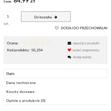
84,99 zł
Cena:
Do koszyka
szt.
DODAJ DO PRZECHOWALNI
Ocena:
zapytaj o produkt
Kod produktu:
50_254
poleć znajomemu
dodaj opinię
Opis
Dane techniczne
Koszty dostawy
Cena nie zawiera ewentualnych kosztów płatności
Opinie o produkcie (0)