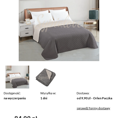
Dostępność:
Wysyłka w:
Dostawa:
na wyczerpaniu
1 dni
od 9,90 zł
- Orlen Paczka
sprawdź formy dostawy
Cena nie zawiera ewentualnych kosztów płatności