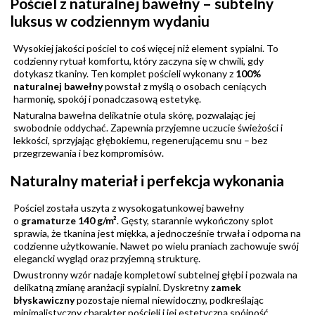
Pościel z naturalnej bawełny – subtelny
luksus w codziennym wydaniu
Wysokiej jakości pościel to coś więcej niż element sypialni. To
codzienny rytuał komfortu, który zaczyna się w chwili, gdy
dotykasz tkaniny. Ten komplet pościeli wykonany z
100%
naturalnej bawełny
powstał z myślą o osobach ceniących
harmonię, spokój i ponadczasową estetykę.
Naturalna bawełna delikatnie otula skórę, pozwalając jej
swobodnie oddychać. Zapewnia przyjemne uczucie świeżości i
lekkości, sprzyjając głębokiemu, regenerującemu snu – bez
przegrzewania i bez kompromisów.
Naturalny materiał i perfekcja wykonania
Pościel została uszyta z wysokogatunkowej bawełny
o
gramaturze 140 g/m²
. Gęsty, starannie wykończony splot
sprawia, że tkanina jest miękka, a jednocześnie trwała i odporna na
codzienne użytkowanie. Nawet po wielu praniach zachowuje swój
elegancki wygląd oraz przyjemną strukturę.
Dwustronny wzór nadaje kompletowi subtelnej głębi i pozwala na
delikatną zmianę aranżacji sypialni. Dyskretny
zamek
błyskawiczny
pozostaje niemal niewidoczny, podkreślając
minimalistyczny charakter pościeli i jej estetyczną spójność.