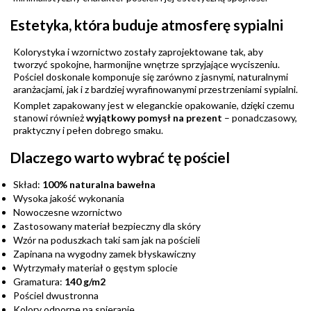
Estetyka, która buduje atmosferę sypialni
Kolorystyka i wzornictwo zostały zaprojektowane tak, aby
tworzyć spokojne, harmonijne wnętrze sprzyjające wyciszeniu.
Pościel doskonale komponuje się zarówno z jasnymi, naturalnymi
aranżacjami, jak i z bardziej wyrafinowanymi przestrzeniami sypialni.
Komplet zapakowany jest w eleganckie opakowanie, dzięki czemu
stanowi również
wyjątkowy pomysł na prezent
– ponadczasowy,
praktyczny i pełen dobrego smaku.
Dlaczego warto wybrać tę pościel
Skład:
100% naturalna bawełna
Wysoka jakość wykonania
Nowoczesne wzornictwo
Zastosowany materiał bezpieczny dla skóry
Wzór na poduszkach taki sam jak na pościeli
Zapinana na wygodny zamek błyskawiczny
Wytrzymały materiał o gęstym splocie
Gramatura:
140 g/m2
Pościel dwustronna
Kolory odporne na spieranie