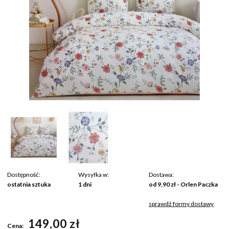
Dostępność:
Wysyłka w:
Dostawa:
ostatnia sztuka
1 dni
od 9,90 zł
- Orlen Paczka
sprawdź formy dostawy
Cena nie zawiera ewentualnych kosztów płatności
149,00 zł
Cena: