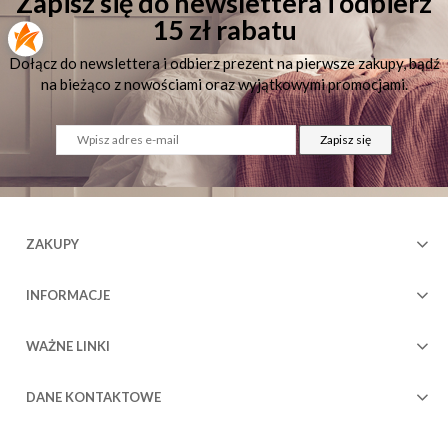
Zapisz się do newslettera i odbierz
15 zł rabatu
Dołącz do newslettera i odbierz prezent na pierwsze zakupy, bądź
na bieżąco z nowościami oraz wyjątkowymi promocjami.
Zapisz się
ZAKUPY
INFORMACJE
WAŻNE LINKI
DANE KONTAKTOWE