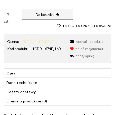
Do koszyka
szt.
DODAJ DO PRZECHOWALNI
Ocena:
zapytaj o produkt
Kod produktu:
1CD0-1674F_160
poleć znajomemu
dodaj opinię
Opis
Dane techniczne
Koszty dostawy
Cena nie zawiera ewentualnych kosztów płatności
Opinie o produkcie (0)