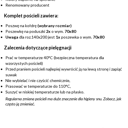
Renomowany producent
Komplet pościeli zawiera:
Poszwę na kołdrę
(wybrany rozmiar)
Poszewkę na poduszki
2x
o wym.
70x80
Uwaga
dla roz.140x200 jest
1x
poszewka o wym.
70x80
Zalecenia dotyczące pielęgnacji
Prać w temperaturze 40°C (bezpieczna temperatura dla
wzorzystych pościeli)
Przed praniem pościeli najlepiej wywrócić ją na lewą stronę i zapiąć
suwak
Nie wybielać i nie czyścić chemicznie,
Prasować w temperaturze do 110°C,
Suszyć w niskiej temperaturze lub na płasko.
Regularna zmiana pościeli ma duże znaczenie dla higieny snu. Zobacz,
jak
często ją zmieniać
.