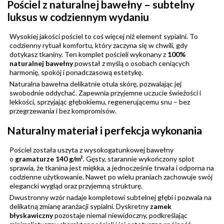
Pościel z naturalnej bawełny – subtelny
luksus w codziennym wydaniu
Wysokiej jakości pościel to coś więcej niż element sypialni. To
codzienny rytuał komfortu, który zaczyna się w chwili, gdy
dotykasz tkaniny. Ten komplet pościeli wykonany z
100%
naturalnej bawełny
powstał z myślą o osobach ceniących
harmonię, spokój i ponadczasową estetykę.
Naturalna bawełna delikatnie otula skórę, pozwalając jej
swobodnie oddychać. Zapewnia przyjemne uczucie świeżości i
lekkości, sprzyjając głębokiemu, regenerującemu snu – bez
przegrzewania i bez kompromisów.
Naturalny materiał i perfekcja wykonania
Pościel została uszyta z wysokogatunkowej bawełny
o
gramaturze 140 g/m²
. Gęsty, starannie wykończony splot
sprawia, że tkanina jest miękka, a jednocześnie trwała i odporna na
codzienne użytkowanie. Nawet po wielu praniach zachowuje swój
elegancki wygląd oraz przyjemną strukturę.
Dwustronny wzór nadaje kompletowi subtelnej głębi i pozwala na
delikatną zmianę aranżacji sypialni. Dyskretny
zamek
błyskawiczny
pozostaje niemal niewidoczny, podkreślając