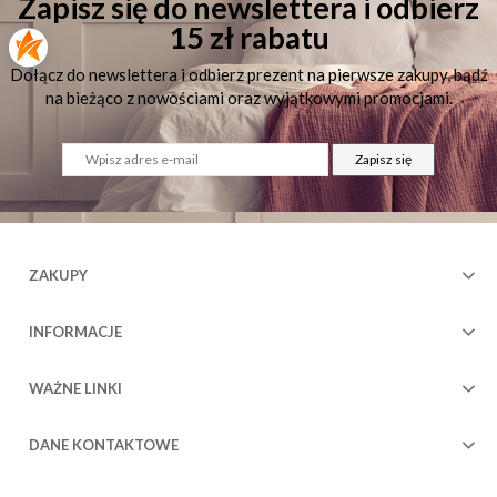
Zapisz się do newslettera i odbierz
15 zł rabatu
Dołącz do newslettera i odbierz prezent na pierwsze zakupy, bądź
na bieżąco z nowościami oraz wyjątkowymi promocjami.
Zapisz się
ZAKUPY
INFORMACJE
WAŻNE LINKI
DANE KONTAKTOWE