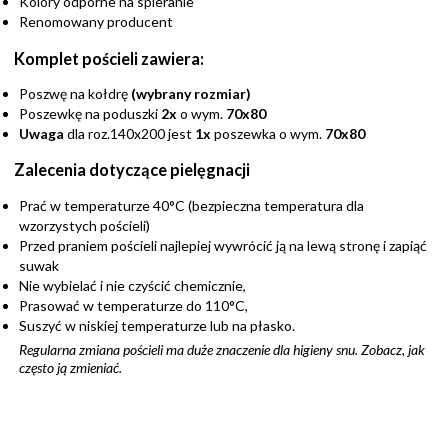
Kolory odporne na spieranie
Renomowany producent
Komplet pościeli zawiera:
Poszwę na kołdrę
(wybrany rozmiar)
Poszewkę na poduszki
2x
o wym.
70x80
Uwaga
dla roz.140x200 jest
1x
poszewka o wym.
70x80
Zalecenia dotyczące pielęgnacji
Prać w temperaturze 40°C (bezpieczna temperatura dla
wzorzystych pościeli)
Przed praniem pościeli najlepiej wywrócić ją na lewą stronę i zapiąć
suwak
Nie wybielać i nie czyścić chemicznie,
Prasować w temperaturze do 110°C,
Suszyć w niskiej temperaturze lub na płasko.
Regularna zmiana pościeli ma duże znaczenie dla higieny snu. Zobacz,
jak
często ją zmieniać
.