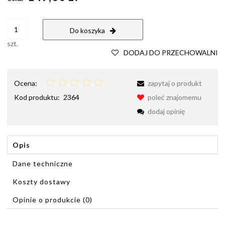
Do koszyka
szt.
DODAJ DO PRZECHOWALNI
Ocena:
zapytaj o produkt
Kod produktu:
2364
poleć znajomemu
dodaj opinię
Opis
Dane techniczne
Koszty dostawy
Cena nie zawiera ewentualnych kosztów płatności
Opinie o produkcie (0)