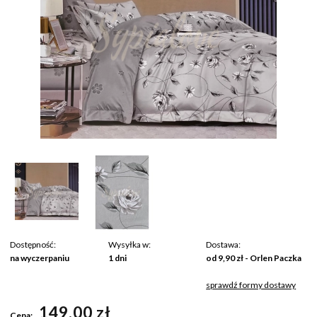
Dostępność:
Wysyłka w:
Dostawa:
na wyczerpaniu
1 dni
od 9,90 zł
- Orlen Paczka
sprawdź formy dostawy
Cena nie zawiera ewentualnych kosztów płatności
149,00 zł
Cena: