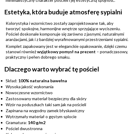
minimalistyczny charakter pościeli i jej estetyczną spójność.
Estetyka, która buduje atmosferę sypialni
Kolorystyka i wzornictwo zostały zaprojektowane tak, aby
tworzyć spokojne, harmonijne wnętrze sprzyjające wyciszeniu.
Pościel doskonale komponuje się zarówno z jasnymi, naturalnymi
aranżacjami, jak i z bardziej wyrafinowanymi przestrzeniami sypialni.
Komplet zapakowany jest w eleganckie opakowanie, dzięki czemu
stanowi również
wyjątkowy pomysł na prezent
– ponadczasowy,
praktyczny i pełen dobrego smaku.
Dlaczego warto wybrać tę pościel
Skład:
100% naturalna bawełna
Wysoka jakość wykonania
Nowoczesne wzornictwo
Zastosowany materiał bezpieczny dla skóry
Wzór na poduszkach taki sam jak na pościeli
Zapinana na wygodny zamek błyskawiczny
Wytrzymały materiał o gęstym splocie
Gramatura:
140 g/m2
Pościel dwustronna