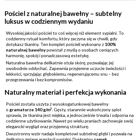
Pościel z naturalnej bawełny – subtelny
luksus w codziennym wydaniu
Wysokiej jakości pościel to coś więcej niż element sypialni. To
codzienny rytuał komfortu, który zaczyna się w chwili, gdy
dotykasz tkaniny. Ten komplet pościeli wykonany z
100%
naturalnej bawełny
powstał z myślą o osobach ceniących
harmonię, spokój i ponadczasową estetykę.
Naturalna bawełna delikatnie otula skórę, pozwalając jej
swobodnie oddychać. Zapewnia przyjemne uczucie świeżości i
lekkości, sprzyjając głębokiemu, regenerującemu snu – bez
przegrzewania i bez kompromisów.
Naturalny materiał i perfekcja wykonania
Pościel została uszyta z wysokogatunkowej bawełny
o
gramaturze 140 g/m²
. Gęsty, starannie wykończony splot
sprawia, że tkanina jest miękka, a jednocześnie trwała i odporna na
codzienne użytkowanie. Nawet po wielu praniach zachowuje swój
elegancki wygląd oraz przyjemną strukturę.
Dwustronny wzór nadaje kompletowi subtelnej głębi i pozwala na
delikatną zmianę aranżacji sypialni. Dyskretny
zamek