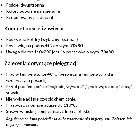
Pościel dwustronna
Kolory odporne na spieranie
Renomowany producent
Komplet pościeli zawiera:
Poszwę na kołdrę
(wybrany rozmiar)
Poszewkę na poduszki
2x
o wym.
70x80
Uwaga
dla roz.140x200 jest
1x
poszewka o wym.
70x80
Zalecenia dotyczące pielęgnacji
Prać w temperaturze 40°C (bezpieczna temperatura dla
wzorzystych pościeli)
Przed praniem pościeli najlepiej wywrócić ją na lewą stronę i zapiąć
suwak
Nie wybielać i nie czyścić chemicznie,
Prasować w temperaturze do 110°C,
Suszyć w niskiej temperaturze lub na płasko.
Regularna zmiana pościeli ma duże znaczenie dla higieny snu. Zobacz,
jak
często ją zmieniać
.