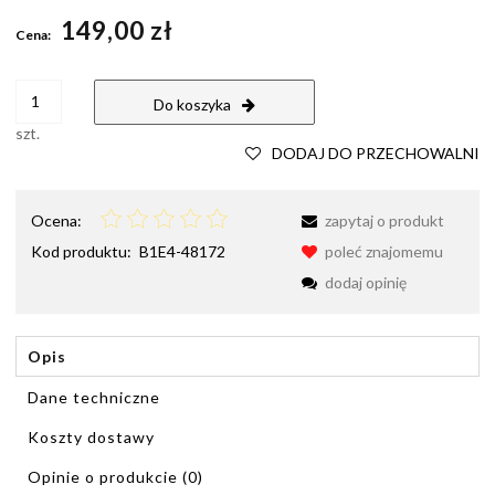
Cena nie zawiera ewentualnych kosztów płatności
149,00 zł
Cena:
Do koszyka
szt.
DODAJ DO PRZECHOWALNI
Ocena:
zapytaj o produkt
Kod produktu:
B1E4-48172
poleć znajomemu
dodaj opinię
Opis
Dane techniczne
Koszty dostawy
Cena nie zawiera ewentualnych kosztów płatności
Opinie o produkcie (0)