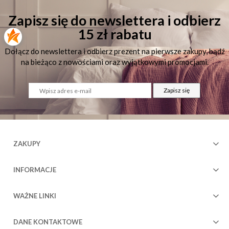
Zapisz się do newslettera i odbierz
15 zł rabatu
Dołącz do newslettera i odbierz prezent na pierwsze zakupy, bądź
na bieżąco z nowościami oraz wyjątkowymi promocjami.
Zapisz się
ZAKUPY
INFORMACJE
WAŻNE LINKI
DANE KONTAKTOWE