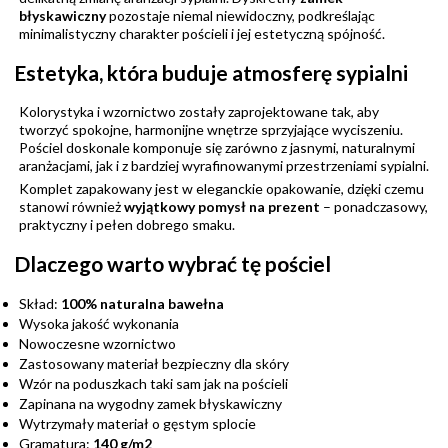
błyskawiczny
pozostaje niemal niewidoczny, podkreślając
minimalistyczny charakter pościeli i jej estetyczną spójność.
Estetyka, która buduje atmosferę sypialni
Kolorystyka i wzornictwo zostały zaprojektowane tak, aby
tworzyć spokojne, harmonijne wnętrze sprzyjające wyciszeniu.
Pościel doskonale komponuje się zarówno z jasnymi, naturalnymi
aranżacjami, jak i z bardziej wyrafinowanymi przestrzeniami sypialni.
Komplet zapakowany jest w eleganckie opakowanie, dzięki czemu
stanowi również
wyjątkowy pomysł na prezent
– ponadczasowy,
praktyczny i pełen dobrego smaku.
Dlaczego warto wybrać tę pościel
Skład:
100% naturalna bawełna
Wysoka jakość wykonania
Nowoczesne wzornictwo
Zastosowany materiał bezpieczny dla skóry
Wzór na poduszkach taki sam jak na pościeli
Zapinana na wygodny zamek błyskawiczny
Wytrzymały materiał o gęstym splocie
Gramatura:
140 g/m2