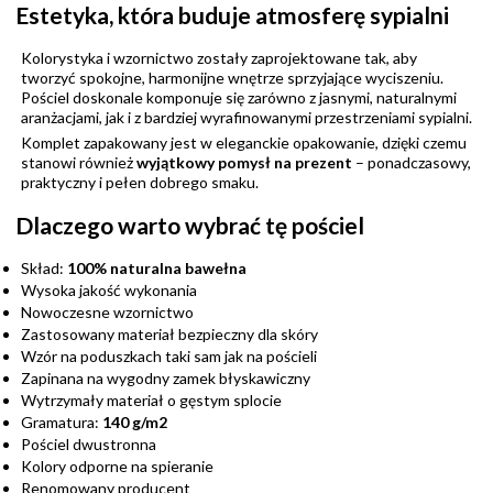
Estetyka, która buduje atmosferę sypialni
Kolorystyka i wzornictwo zostały zaprojektowane tak, aby
tworzyć spokojne, harmonijne wnętrze sprzyjające wyciszeniu.
Pościel doskonale komponuje się zarówno z jasnymi, naturalnymi
aranżacjami, jak i z bardziej wyrafinowanymi przestrzeniami sypialni.
Komplet zapakowany jest w eleganckie opakowanie, dzięki czemu
stanowi również
wyjątkowy pomysł na prezent
– ponadczasowy,
praktyczny i pełen dobrego smaku.
Dlaczego warto wybrać tę pościel
Skład:
100% naturalna bawełna
Wysoka jakość wykonania
Nowoczesne wzornictwo
Zastosowany materiał bezpieczny dla skóry
Wzór na poduszkach taki sam jak na pościeli
Zapinana na wygodny zamek błyskawiczny
Wytrzymały materiał o gęstym splocie
Gramatura:
140 g/m2
Pościel dwustronna
Kolory odporne na spieranie
Renomowany producent