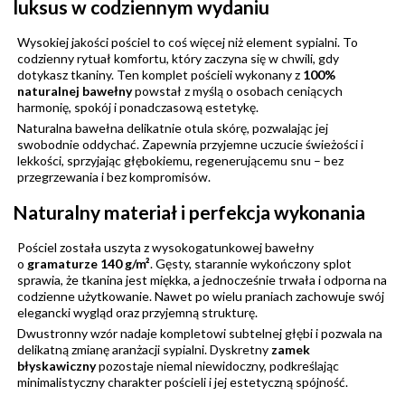
luksus w codziennym wydaniu
Wysokiej jakości pościel to coś więcej niż element sypialni. To
codzienny rytuał komfortu, który zaczyna się w chwili, gdy
dotykasz tkaniny. Ten komplet pościeli wykonany z
100%
naturalnej bawełny
powstał z myślą o osobach ceniących
harmonię, spokój i ponadczasową estetykę.
Naturalna bawełna delikatnie otula skórę, pozwalając jej
swobodnie oddychać. Zapewnia przyjemne uczucie świeżości i
lekkości, sprzyjając głębokiemu, regenerującemu snu – bez
przegrzewania i bez kompromisów.
Naturalny materiał i perfekcja wykonania
Pościel została uszyta z wysokogatunkowej bawełny
o
gramaturze 140 g/m²
. Gęsty, starannie wykończony splot
sprawia, że tkanina jest miękka, a jednocześnie trwała i odporna na
codzienne użytkowanie. Nawet po wielu praniach zachowuje swój
elegancki wygląd oraz przyjemną strukturę.
Dwustronny wzór nadaje kompletowi subtelnej głębi i pozwala na
delikatną zmianę aranżacji sypialni. Dyskretny
zamek
błyskawiczny
pozostaje niemal niewidoczny, podkreślając
minimalistyczny charakter pościeli i jej estetyczną spójność.