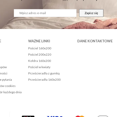
Zapisz się
E
WAŻNE LINKI
DANE KONTAKTOWE
Pościel 160x200
Pościel 200x220
Kołdra 160x200
kupów
Pościel w kwiaty
tności
Prześcieradła z gumką
e pytania
Prześcieradła 160x200
ków cookies
r każdego dnia