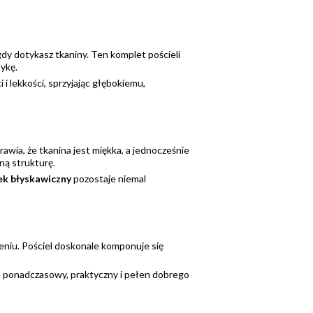
 gdy dotykasz tkaniny. Ten komplet pościeli
ykę.
i lekkości, sprzyjając głębokiemu,
awia, że tkanina jest miękka, a jednocześnie
ną strukturę.
k błyskawiczny
pozostaje niemal
eniu. Pościel doskonale komponuje się
 ponadczasowy, praktyczny i pełen dobrego