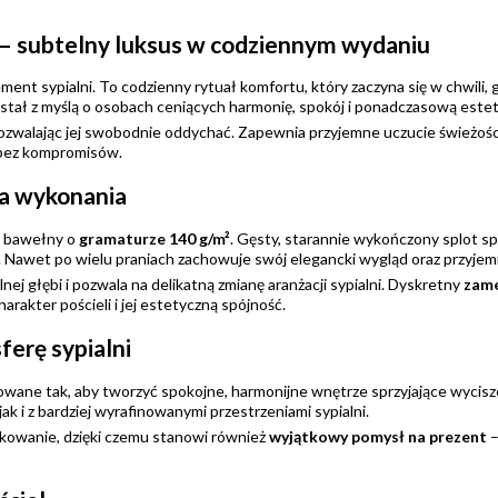
Cena nie zawiera ewentualnych
y – subtelny luksus w codziennym wydaniu
kosztów płatności
lement sypialni. To codzienny rytuał komfortu, który zaczyna się w chwili,
tał z myślą o osobach ceniących harmonię, spokój i ponadczasową estet
ozwalając jej swobodnie oddychać. Zapewnia przyjemne uczucie świeżości 
 bez kompromisów.
ja wykonania
j bawełny o
gramaturze 140 g/m²
. Gęsty, starannie wykończony splot spr
 Nawet po wielu praniach zachowuje swój elegancki wygląd oraz przyjem
j głębi i pozwala na delikatną zmianę aranżacji sypialni. Dyskretny
zame
arakter pościeli i jej estetyczną spójność.
ferę sypialni
owane tak, aby tworzyć spokojne, harmonijne wnętrze sprzyjające wycisz
jak i z bardziej wyrafinowanymi przestrzeniami sypialni.
kowanie, dzięki czemu stanowi również
wyjątkowy pomysł na prezent
–