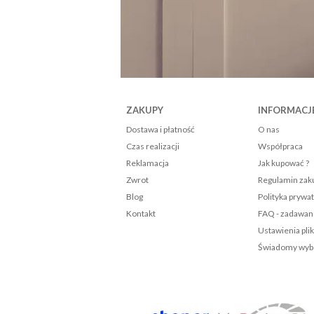
Komplet pościeli 160x200 bawełniana szara w dmuchawce 1473
00 zł
szyka
ZAKUPY
INFORMACJ
Dostawa i płatność
O nas
Czas realizacji
Współpraca
Reklamacja
Jak kupować ?
Zwrot
Regulamin za
Blog
Polityka prywa
Kontakt
FAQ - zadawan
Ustawienia pli
Świadomy wybó