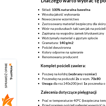
Dlaczego warto wybrać tę po
Skład:
100% naturalna bawełna
Wysoka jakość wykonania
Nowoczesne wzornictwo
Zastosowany materiał bezpieczny dla skóry
Wzór na poduszkach taki sam jak na pościeli
Zapinana na wygodny zamek błyskawiczny
Wytrzymały materiał o gęstym splocie
Gramatura:
140 g/m2
Pościel dwustronna
Kolory odporne na spieranie
Renomowany producent
SPRAWDŹ OPINIE
Komplet pościeli zawiera:
Poszwę na kołdrę
(wybrany rozmiar)
Poszewkę na poduszki
2x
o wym.
70x80
Uwaga
dla roz.140x200 jest
1x
poszewka o
Zalecenia dotyczące pielęgnacji
Prać w temperaturze 40°C (bezpieczna temp
Przed praniem pościeli najlepiej wywrócić ją