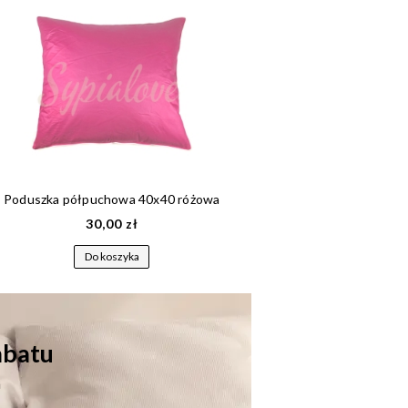
Poduszka półpuchowa 40x40 różowa
30,00 zł
6
Do koszyka
Do
rabatu
a