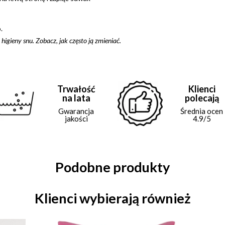
.
 higieny snu. Zobacz,
jak często ją zmieniać
.
Trwałość
Klienci
na lata
polecają
Gwarancja
Średnia ocen
jakości
4.9/5
Podobne produkty
Klienci wybierają również