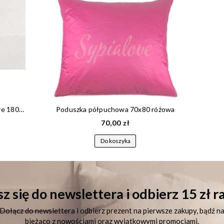
Prześcieradło frotte 180x200 z gumką białe 180 g/m2
Poduszka półpuchowa 70x80 różowa
70,00 zł
Do koszyka
z się do newslettera i odbierz 15 zł 
Dołącz do newslettera i odbierz prezent na pierwsze zakupy, bądź n
bieżąco z nowościami oraz wyjątkowymi promocjami.