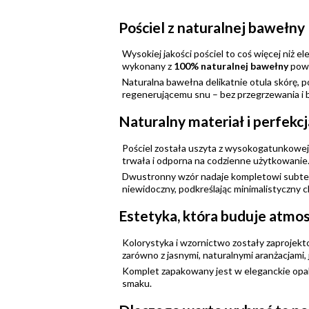
Pościel z naturalnej bawełn
Wysokiej jakości pościel to coś więcej niż e
wykonany z
100% naturalnej bawełny
pows
Naturalna bawełna delikatnie otula skórę, p
regenerującemu snu – bez przegrzewania i
Naturalny materiał i perfekc
Pościel została uszyta z wysokogatunkowe
trwała i odporna na codzienne użytkowanie.
Dwustronny wzór nadaje kompletowi subtelne
niewidoczny, podkreślając minimalistyczny ch
Estetyka, która buduje atmos
Kolorystyka i wzornictwo zostały zaprojekt
zarówno z jasnymi, naturalnymi aranżacjami, 
Komplet zapakowany jest w eleganckie opa
smaku.