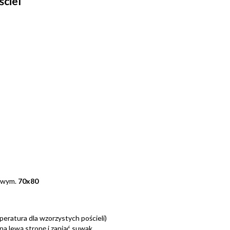
ściel
 wym.
70x80
eratura dla wzorzystych pościeli)
 na lewą stronę i zapiąć suwak