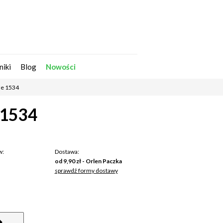
Zarejestruj się
Zaloguj się
niki
Blog
Nowości
że 1534
 1534
w:
Dostawa:
od 9,90 zł
- Orlen Paczka
sprawdź formy dostawy
na nie zawiera ewentualnych kosztów
tności