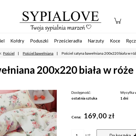
iel
Kołdry
Poduszki
Prześcieradła
Narzuty
Koce
Ręcz
:
Pościel
Pościel bawełniana
Pościel satyna bawełniana 200x220 biała w ró
wełniana 200x220 biała w róże
Dostępność:
Wysyłka 
ostatnia sztuka
1 dni
Ce
169,00 zł
pła
Cena:
szt.
Do koszyka