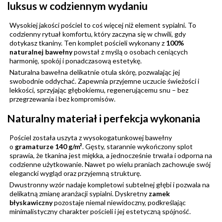
luksus w codziennym wydaniu
Wysokiej jakości pościel to coś więcej niż element sypialni. To
codzienny rytuał komfortu, który zaczyna się w chwili, gdy
dotykasz tkaniny. Ten komplet pościeli wykonany z
100%
naturalnej bawełny
powstał z myślą o osobach ceniących
harmonię, spokój i ponadczasową estetykę.
Naturalna bawełna delikatnie otula skórę, pozwalając jej
swobodnie oddychać. Zapewnia przyjemne uczucie świeżości i
lekkości, sprzyjając głębokiemu, regenerującemu snu – bez
przegrzewania i bez kompromisów.
Naturalny materiał i perfekcja wykonania
Pościel została uszyta z wysokogatunkowej bawełny
o
gramaturze 140 g/m²
. Gęsty, starannie wykończony splot
sprawia, że tkanina jest miękka, a jednocześnie trwała i odporna na
codzienne użytkowanie. Nawet po wielu praniach zachowuje swój
elegancki wygląd oraz przyjemną strukturę.
Dwustronny wzór nadaje kompletowi subtelnej głębi i pozwala na
delikatną zmianę aranżacji sypialni. Dyskretny
zamek
błyskawiczny
pozostaje niemal niewidoczny, podkreślając
minimalistyczny charakter pościeli i jej estetyczną spójność.