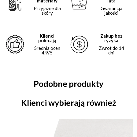
materiały
lata
Przyjazne dla
Gwarancja
skóry
jakości
Klienci
Zakup bez
polecają
ryzyka
Średnia ocen
Zwrot do 14
4.9/5
dni
Podobne produkty
Klienci wybierają również