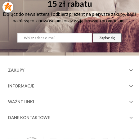
15 zł rabatu
Dołącz do newslettera i odbierz prezent na pierwsze zakupy, bądź
na bieżąco z nowościami oraz wyjątkowymi promocjami.
Zapisz się
73
ZAKUPY
INFORMACJE
WAŻNE LINKI
DANE KONTAKTOWE