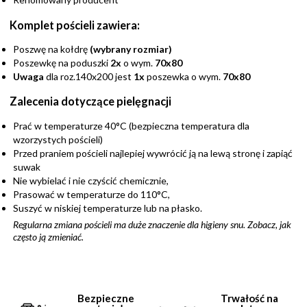
Komplet pościeli zawiera:
Poszwę na kołdrę
(wybrany rozmiar)
Poszewkę na poduszki
2x
o wym.
70x80
Uwaga
dla roz.140x200 jest
1x
poszewka o wym.
70x80
Zalecenia dotyczące pielęgnacji
Prać w temperaturze 40°C (bezpieczna temperatura dla
wzorzystych pościeli)
Przed praniem pościeli najlepiej wywrócić ją na lewą stronę i zapiąć
suwak
Nie wybielać i nie czyścić chemicznie,
Prasować w temperaturze do 110°C,
Suszyć w niskiej temperaturze lub na płasko.
Regularna zmiana pościeli ma duże znaczenie dla higieny snu. Zobacz,
jak
często ją zmieniać
.
Bezpieczne
Trwałość na