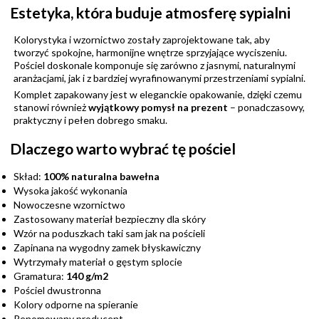
Estetyka, która buduje atmosferę sypialni
Kolorystyka i wzornictwo zostały zaprojektowane tak, aby
tworzyć spokojne, harmonijne wnętrze sprzyjające wyciszeniu.
Pościel doskonale komponuje się zarówno z jasnymi, naturalnymi
aranżacjami, jak i z bardziej wyrafinowanymi przestrzeniami sypialni.
Komplet zapakowany jest w eleganckie opakowanie, dzięki czemu
stanowi również
wyjątkowy pomysł na prezent
– ponadczasowy,
praktyczny i pełen dobrego smaku.
Dlaczego warto wybrać tę pościel
Skład:
100% naturalna bawełna
Wysoka jakość wykonania
Nowoczesne wzornictwo
Zastosowany materiał bezpieczny dla skóry
Wzór na poduszkach taki sam jak na pościeli
Zapinana na wygodny zamek błyskawiczny
Wytrzymały materiał o gęstym splocie
Gramatura:
140 g/m2
Pościel dwustronna
Kolory odporne na spieranie
Renomowany producent