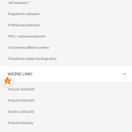
Jak kupować ?
Regulamin zakupów
Polityka prywatności
FAQ - zadawane pytania
Ustawienia plików cookies
Poduszka półpuchowa 70x80 różowa
70,00 zł
Świadomy wybór każdego dnia
Do koszyka
WAŻNE LINKI
Pościel 160x200
Pościel 200x220
Kołdra 160x200
Pościel w kwiaty