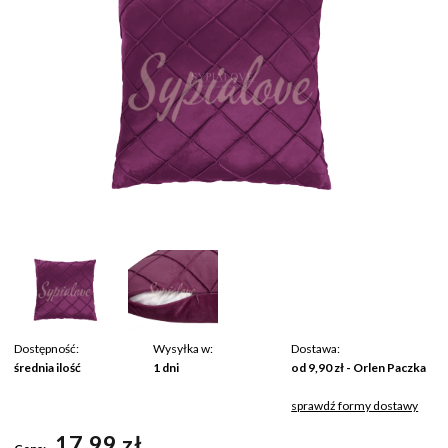
Dostępność:
Wysyłka w:
Dostawa:
średnia ilość
1 dni
od 9,90 zł
- Orlen Paczka
sprawdź formy dostawy
Cena nie zawiera ewentualnych kosztów płatności
17,99 zł