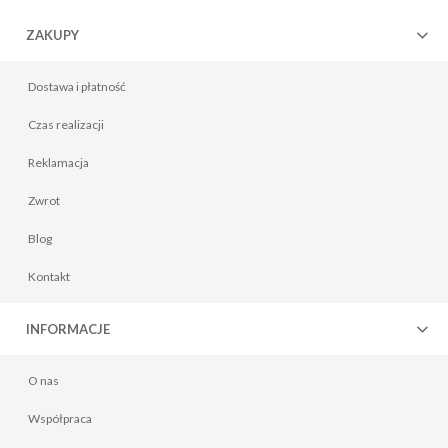
ZAKUPY
Dostawa i płatność
Czas realizacji
Reklamacja
Zwrot
Prześcieradło frotte 180x200 z gumką białe 180 g/m2
84,00 zł
Blog
Do koszyka
Kontakt
INFORMACJE
O nas
Współpraca