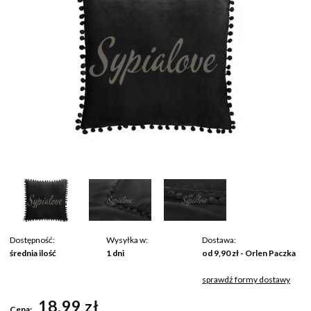
Dostępność:
Wysyłka w:
Dostawa:
średnia ilość
1 dni
od 9,90 zł
- Orlen Paczka
sprawdź formy dostawy
Cena nie zawiera ewentualnych kosztów płatności
18,99 zł
Cena: