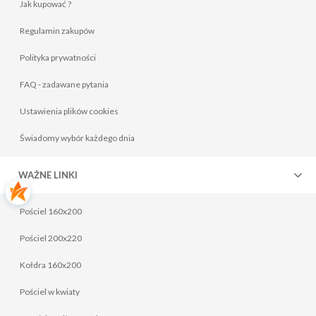
Jak kupować ?
Regulamin zakupów
Polityka prywatności
FAQ - zadawane pytania
Ustawienia plików cookies
Komplet pościeli 160x200 bawełniana niebieska 1436
149,00 zł
Świadomy wybór każdego dnia
Do koszyka
WAŻNE LINKI
Pościel 160x200
Pościel 200x220
Kołdra 160x200
Pościel w kwiaty