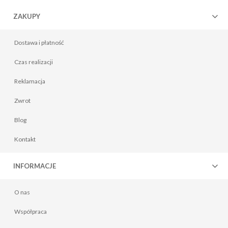
ZAKUPY
Dostawa i płatność
Czas realizacji
Reklamacja
Zwrot
Kołdra silikonowa 200x220 całoroczna biała MediLux
149,00 zł
Blog
Do koszyka
Kontakt
INFORMACJE
O nas
Współpraca