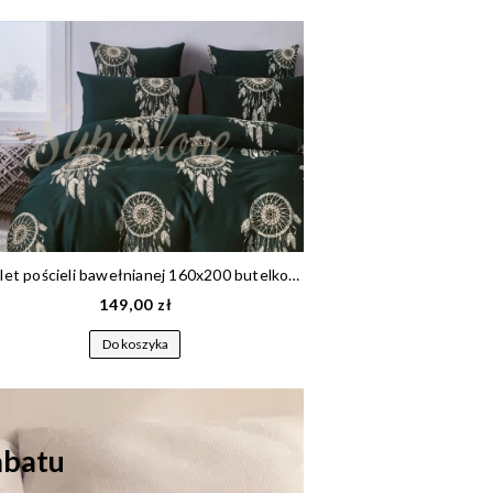
Komplet pościeli bawełnianej 160x200 butelkowa zieleń w łapacz snów 1694
149,00 zł
14
Do koszyka
Do
rabatu