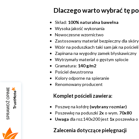
Dlaczego warto wybrać tę po
Skład:
100% naturalna bawełna
Wysoka jakość wykonania
Nowoczesne wzornictwo
Zastosowany materiał bezpieczny dla skóry
Wzór na poduszkach taki sam jak na pościeli
Zapinana na wygodny zamek błyskawiczny
Wytrzymały materiał o gęstym splocie
Gramatura:
140 g/m2
Pościel dwustronna
Kolory odporne na spieranie
Renomowany producent
SPRAWDŹ OPINIE
Komplet pościeli zawiera:
Poszwę na kołdrę
(wybrany rozmiar)
Poszewkę na poduszki
2x
o wym.
70x80
Uwaga
dla roz.140x200 jest
1x
poszewka o
Zalecenia dotyczące pielęgnacji