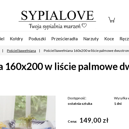
iel
Kołdry
Poduszki
Prześcieradła
Narzuty
Koce
Ręcz
Pościel bawełniana
Pościel bawełniana 160x200 w liście palmowe dwustro
a 160x200 w liście palmowe 
Dostępność:
Wysyłka 
ostatnia sztuka
1 dni
Ce
149,00 zł
pła
Cena: