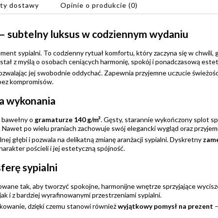
ty dostawy
Opinie o produkcie (0)
Cena nie zawiera ewentualnych
y – subtelny luksus w codziennym wydaniu
kosztów płatności
lement sypialni. To codzienny rytuał komfortu, który zaczyna się w chwili,
tał z myślą o osobach ceniących harmonię, spokój i ponadczasową estet
ozwalając jej swobodnie oddychać. Zapewnia przyjemne uczucie świeżości 
 bez kompromisów.
ja wykonania
j bawełny o
gramaturze 140 g/m²
. Gęsty, starannie wykończony splot spr
 Nawet po wielu praniach zachowuje swój elegancki wygląd oraz przyjem
j głębi i pozwala na delikatną zmianę aranżacji sypialni. Dyskretny
zame
arakter pościeli i jej estetyczną spójność.
ferę sypialni
owane tak, aby tworzyć spokojne, harmonijne wnętrze sprzyjające wycisz
jak i z bardziej wyrafinowanymi przestrzeniami sypialni.
kowanie, dzięki czemu stanowi również
wyjątkowy pomysł na prezent
–