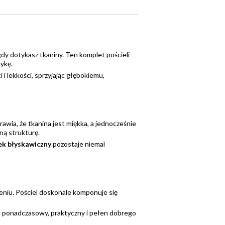
 gdy dotykasz tkaniny. Ten komplet pościeli
ykę.
i lekkości, sprzyjając głębokiemu,
awia, że tkanina jest miękka, a jednocześnie
ną strukturę.
k błyskawiczny
pozostaje niemal
eniu. Pościel doskonale komponuje się
 ponadczasowy, praktyczny i pełen dobrego