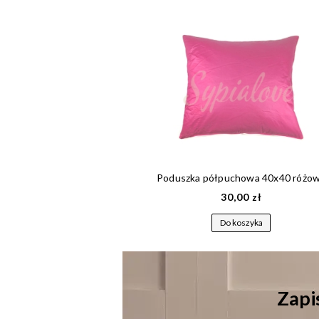
brudny róż 40x40
Poduszka półpuchowa 40x40 różo
9 zł
30,00 zł
szyka
Do koszyka
Zapis