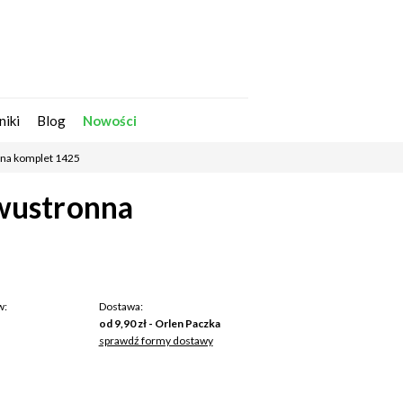
Zarejestruj się
Zaloguj się
niki
Blog
Nowości
nna komplet 1425
dwustronna
w:
Dostawa:
od 9,90 zł
- Orlen Paczka
sprawdź formy dostawy
na nie zawiera ewentualnych kosztów
tności