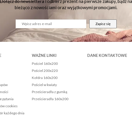
Dołącz do newslettera i odbierz prezent na pierwsze zakupy, bądź n
bieżąco z nowościami oraz wyjątkowymi promocjami.
Zapisz się
E
WAŻNE LINKI
DANE KONTAKTOWE
Pościel 160x200
Pościel 200x220
Kołdra 160x200
kupów
Pościel w kwiaty
tności
Prześcieradła z gumką
e pytania
Prześcieradła 160x200
ków cookies
r każdego dnia