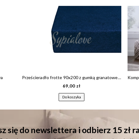
wa
Prześcieradło frotte 90x200 z gumką granatowe 180 g/m2
69,00 zł
Do koszyka
z się do newslettera i odbierz 15 zł 