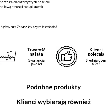
eratura dla wzorzystych pościeli)
 na lewą stronę i zapiąć suwak
.
 higieny snu. Zobacz,
jak często ją zmieniać
.
Trwałość
Klienci
na lata
polecają
Gwarancja
Średnia ocen
jakości
4.9/5
Podobne produkty
Klienci wybierają również