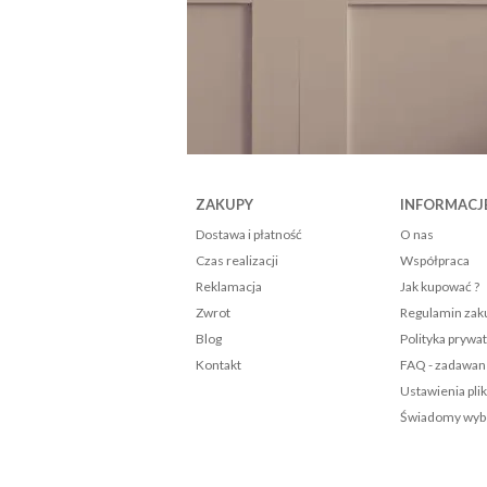
owa 70x80 różowa
0 zł
szyka
ZAKUPY
INFORMACJ
Dostawa i płatność
O nas
Czas realizacji
Współpraca
Reklamacja
Jak kupować ?
Zwrot
Regulamin za
Blog
Polityka prywa
Kontakt
FAQ - zadawan
Ustawienia pli
Świadomy wybó