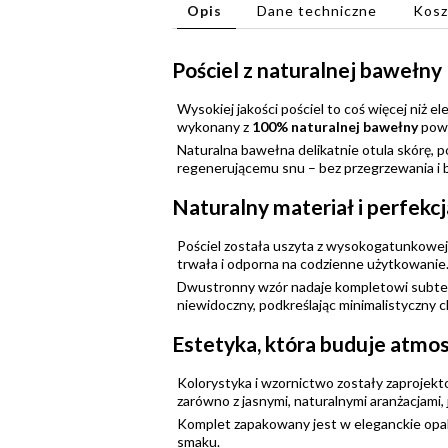
Opis
Dane techniczne
Kosz
Pościel z naturalnej bawełn
Wysokiej jakości pościel to coś więcej niż e
wykonany z
100% naturalnej bawełny
pows
Naturalna bawełna delikatnie otula skórę, p
regenerującemu snu – bez przegrzewania i
Naturalny materiał i perfekc
Pościel została uszyta z wysokogatunkowe
trwała i odporna na codzienne użytkowanie.
Dwustronny wzór nadaje kompletowi subtelne
niewidoczny, podkreślając minimalistyczny ch
Estetyka, która buduje atmos
Kolorystyka i wzornictwo zostały zaprojekt
zarówno z jasnymi, naturalnymi aranżacjami, 
Komplet zapakowany jest w eleganckie opa
smaku.