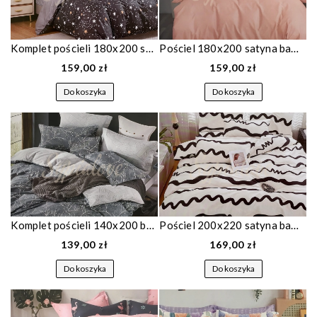
Komplet pościeli 180x200 satyna bawełniana grafitowa w gwiazdki 1868
Pościel 180x200 satyna bawełniana jednobarwna łososiowa 1659
159,00 zł
159,00 zł
Do koszyka
Do koszyka
Komplet pościeli 140x200 bawełnianej szara we wzorki 1757
Pościel 200x220 satyna bawełniana kremowa w faliste paski 1832
139,00 zł
169,00 zł
Do koszyka
Do koszyka