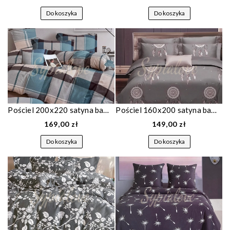
Do koszyka
Do koszyka
Pościel 200x220 satyna bawełniana szara w niebiesko szarą kratkę 1869
Pościel 160x200 satyna bawełniana szara w łapacze snów 1846
169,00 zł
149,00 zł
Do koszyka
Do koszyka