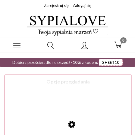
Zarejestruj się
Zaloguj się
Dobierz prześcieradło i oszczędź
-10%
z kodem:
SHEET10
Opcje przeglądania