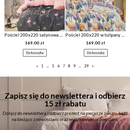
Pościel 200x220 satynowa dwustronna granatowa w flamingi 1148
Pościel 200x220 w tulipany 1485
169,00 zł
169,00 zł
Do koszyka
Do koszyka
«
1
...
5
6
7
8
9
...
29
»
Zapisz się do newslettera i odbierz
15 zł rabatu
Dołącz do newslettera i odbierz prezent na pierwsze zakupy, bądź
na bieżąco z nowościami oraz wyjątkowymi promocjami.