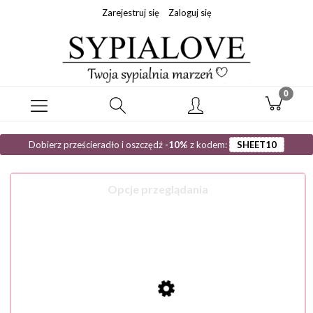
Zarejestruj się
Zaloguj się
Dobierz prześcieradło i oszczędź
-10%
z kodem:
SHEET10
Opcje przeglądania