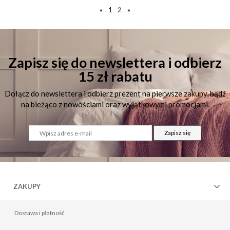
«
1
2
»
Zapisz się do newslettera i odbierz
15 zł rabatu
Dołącz do newslettera i odbierz prezent na pierwsze zakupy, bądź
na bieżąco z nowościami oraz wyjątkowymi promocjami.
Zapisz się
ZAKUPY
Dostawa i płatność