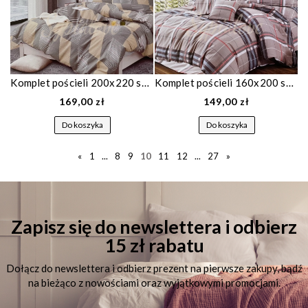
Komplet pościeli 200x220 satyna bawełniana we wzór geometryczny 1838
Komplet pościeli 160x200 satyna bawełniana w kratę 1817
169,00 zł
149,00 zł
Do koszyka
Do koszyka
«
1
...
8
9
10
11
12
...
27
»
Zapisz się do newslettera i odbierz
15 zł rabatu
Dołącz do newslettera i odbierz prezent na pierwsze zakupy, bądź
na bieżąco z nowościami oraz wyjątkowymi promocjami.