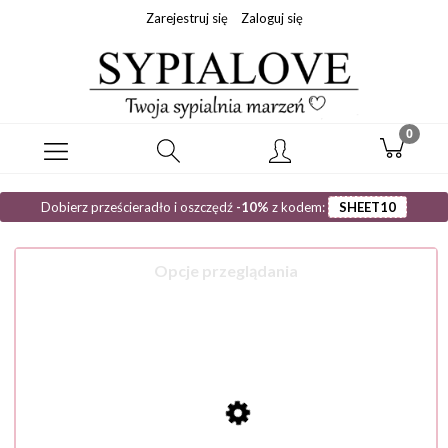
Zarejestruj się
Zaloguj się
Dobierz prześcieradło i oszczędź
-10%
z kodem:
SHEET10
Opcje przeglądania