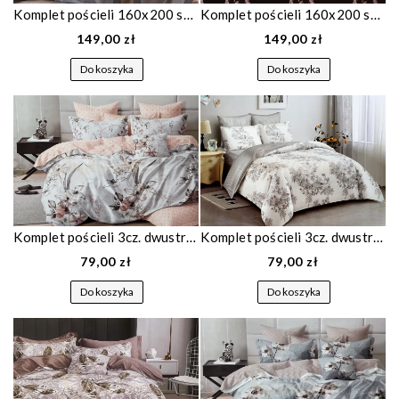
Komplet pościeli 160x200 satyna bawełniana w dużą kratę 1801
Komplet pościeli 160x200 satyna bawełniana czarna w łapacze snów 1847
149,00 zł
149,00 zł
Do koszyka
Do koszyka
Komplet pościeli 3cz. dwustronnej w kwiaty
Komplet pościeli 3cz. dwustronnej jasna w kwiaty
79,00 zł
79,00 zł
Do koszyka
Do koszyka