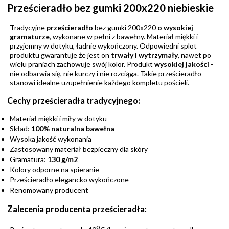
Prześcieradło bez gumki 200x220 niebieskie
Tradycyjne
prześcieradło
bez gumki 200x220
o wysokiej
gramaturze
, wykonane w pełni z bawełny. Materiał miękki i
przyjemny w dotyku, ładnie wykończony. Odpowiedni splot
produktu gwarantuje że jest on
trwały i wytrzymały
, nawet po
wielu praniach zachowuje swój kolor. Produkt
wysokiej jakości
-
nie odbarwia się, nie kurczy i nie rozciąga. Takie prześcieradło
stanowi idealne uzupełnienie każdego kompletu pościeli.
Cechy prześcieradła tradycyjnego:
Materiał miękki i miły w dotyku
Skład:
100% naturalna bawełna
Wysoka jakość wykonania
Zastosowany materiał bezpieczny dla skóry
Gramatura:
130 g/m2
Kolory odporne na spieranie
Prześcieradło elegancko wykończone
Renomowany producent
Zalecenia producenta prześcieradła:
o