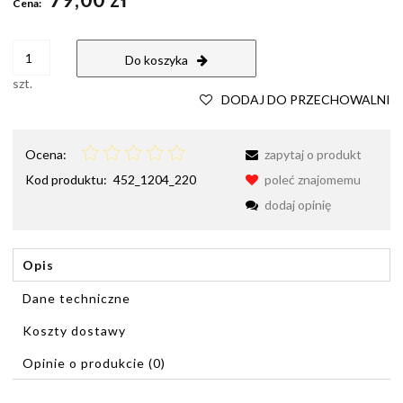
Cena:
Do koszyka
szt.
DODAJ DO PRZECHOWALNI
Ocena:
zapytaj o produkt
Kod produktu:
452_1204_220
poleć znajomemu
dodaj opinię
Opis
Dane techniczne
Koszty dostawy
Cena nie zawiera ewentualnych kosztów płatności
Opinie o produkcie (0)