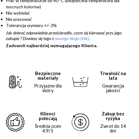
Prać w temperaturze do 40
C (bezpieczna temperatura dla
mocnych kolorów)
Nie wybielać
Nie prasować
Tolerancja wymiaru +/- 3%
Jak dobrać odpowiednie prześcieradło, czym się kierować przy jego
zakupie ?
Dowiesz się tego z
naszego bloga (klik)
.
Zadowoli najbardziej wymagającego Klienta.
Bezpieczne
Trwałość na
materiały
lata
Przyjazne dla
Gwarancja
skóry
jakości
Klienci
Zakup bez
polecają
ryzyka
Średnia ocen
Zwrot do 14
4.9/5
dni