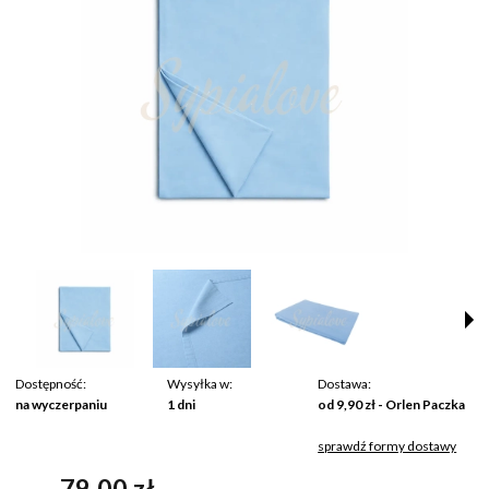
Dostępność:
Wysyłka w:
Dostawa:
na wyczerpaniu
1 dni
od 9,90 zł
- Orlen Paczka
sprawdź formy dostawy
Cena nie zawiera ewentualnych kosztów płatności
79,00 zł