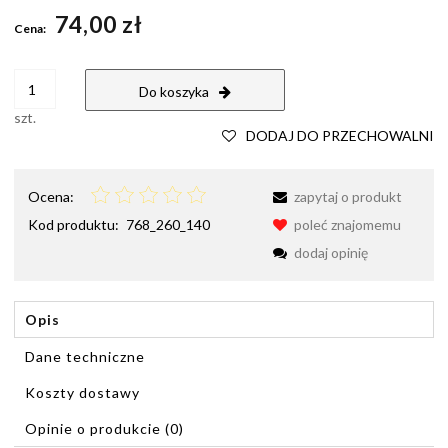
Cena nie zawiera ewentualnych kosztów płatności
74,00 zł
Cena:
Do koszyka
szt.
DODAJ DO PRZECHOWALNI
Ocena:
zapytaj o produkt
Kod produktu:
768_260_140
poleć znajomemu
dodaj opinię
Opis
Dane techniczne
Koszty dostawy
Cena nie zawiera ewentualnych kosztów płatności
Opinie o produkcie (0)