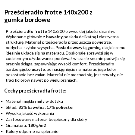
Prześcieradło frotte 140x200 z
gumka bordowe
Prześcieradło frotte
140x200 o wysokiej jakości
dzianiny.
Wykonane głównie
z bawełny
posiada delikatną i elastyczna
strukturę. Materiał prześcieradła przepuszcza powietrze,
oddycha, szybko wysycha.
Posiada wszytą gumkę
, dzięki czemu
idealnie układa się na materacu. Doskonale sprawdzi się w
codziennym użytkowaniu, ponieważ w czasie snu nie podwija się
oraz nie ściąga, zapewniając wysoki komfort. Prześcieradło
bardzo
gęsto uszyte
, po naciągnięciu na materac jego kolor
pozostanie bez zmian. Materiał nie mechaci się, jest
trwały
, nie
traci kolorów nawet po wielu praniach.
Cechy prześcieradła frotte:
Materiał miękki i miły w dotyku
Skład:
83% bawełna, 17% poliester
Wysoka jakość wykonania
Zastosowany materiał bezpieczny dla skóry
Gramatura:
180 g/m2
Kolory odporne na spieranie