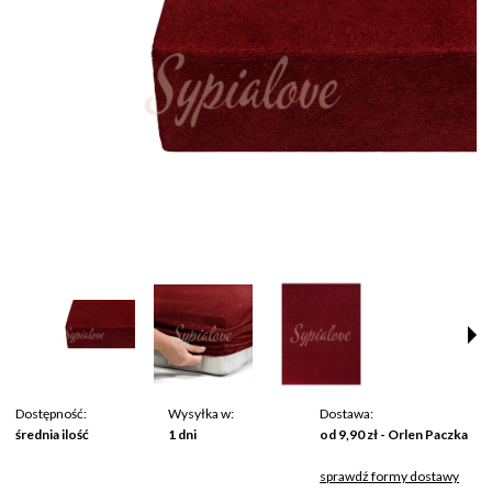
Dostępność:
Wysyłka w:
Dostawa:
średnia ilość
1 dni
od 9,90 zł
- Orlen Paczka
sprawdź formy dostawy