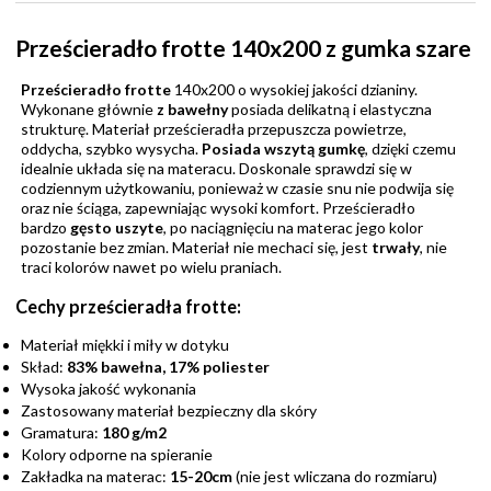
Prześcieradło frotte 140x200 z gumka szare
Prześcieradło frotte
140x200 o wysokiej jakości
dzianiny.
Wykonane głównie
z bawełny
posiada delikatną i elastyczna
strukturę. Materiał prześcieradła przepuszcza powietrze,
oddycha, szybko wysycha.
Posiada wszytą gumkę
, dzięki czemu
idealnie układa się na materacu. Doskonale sprawdzi się w
codziennym użytkowaniu, ponieważ w czasie snu nie podwija się
oraz nie ściąga, zapewniając wysoki komfort. Prześcieradło
bardzo
gęsto uszyte
, po naciągnięciu na materac jego kolor
pozostanie bez zmian. Materiał nie mechaci się, jest
trwały
, nie
traci kolorów nawet po wielu praniach.
Cechy prześcieradła frotte:
Materiał miękki i miły w dotyku
Skład:
83% bawełna, 17% poliester
Wysoka jakość wykonania
Zastosowany materiał bezpieczny dla skóry
Gramatura:
180 g/m2
Kolory odporne na spieranie
Zakładka na materac:
15-20cm
(nie jest wliczana do rozmiaru)