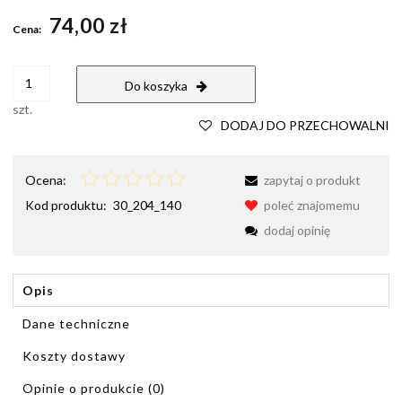
Cena nie zawiera ewentualnych kosztów płatności
74,00 zł
Cena:
Do koszyka
szt.
DODAJ DO PRZECHOWALNI
Ocena:
zapytaj o produkt
Kod produktu:
30_204_140
poleć znajomemu
dodaj opinię
Opis
Dane techniczne
Koszty dostawy
Cena nie zawiera ewentualnych kosztów płatności
Opinie o produkcie (0)