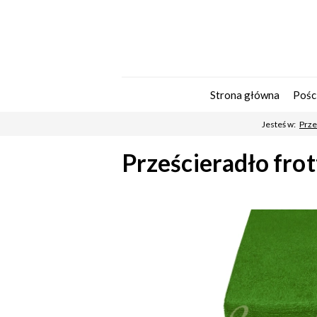
Strona główna
Pośc
Jesteś w:
Prze
Prześcieradło fro