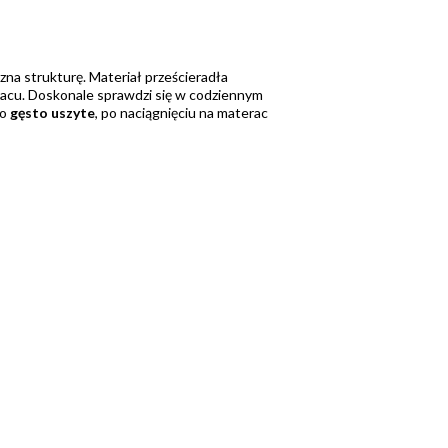
czna strukturę. Materiał prześcieradła
eracu. Doskonale sprawdzi się w codziennym
zo
gęsto uszyte
, po naciągnięciu na materac