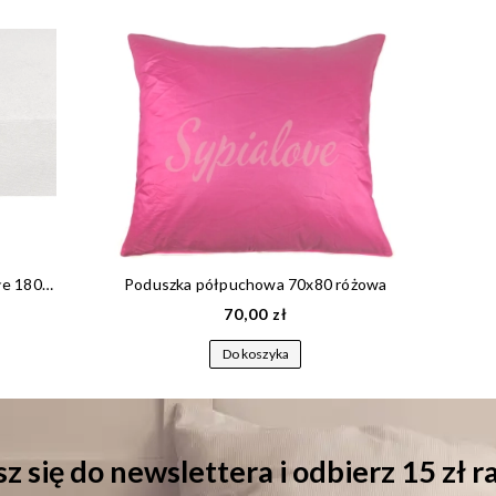
Prześcieradło frotte 180x200 z gumką białe 180 g/m2
Poduszka półpuchowa 70x80 różowa
70,00 zł
Do koszyka
z się do newslettera i odbierz 15 zł 