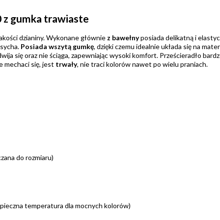
Cena nie zawiera ewentualnych
0 z gumka trawiaste
kosztów płatności
akości
dzianiny. Wykonane głównie
z bawełny
posiada delikatną i elasty
ysycha.
Posiada wszytą gumkę
, dzięki czemu idealnie układa się na mat
ija się oraz nie ściąga, zapewniając wysoki komfort. Prześcieradło bard
e mechaci się, jest
trwały
, nie traci kolorów nawet po wielu praniach.
iczana do rozmiaru)
zpieczna temperatura dla mocnych kolorów)