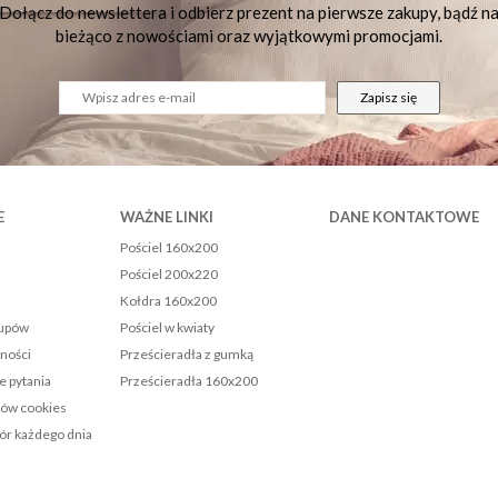
Dołącz do newslettera i odbierz prezent na pierwsze zakupy, bądź n
bieżąco z nowościami oraz wyjątkowymi promocjami.
Zapisz się
E
WAŻNE LINKI
DANE KONTAKTOWE
Pościel 160x200
Pościel 200x220
Kołdra 160x200
kupów
Pościel w kwiaty
tności
Prześcieradła z gumką
e pytania
Prześcieradła 160x200
ków cookies
r każdego dnia