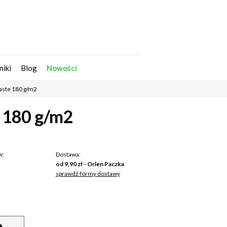
Zarejestruj się
Zaloguj się
niki
Blog
Nowości
iaste 180 g/m2
e 180 g/m2
w:
Dostawa:
od 9,90 zł
- Orlen Paczka
sprawdź formy dostawy
na nie zawiera ewentualnych kosztów
tności