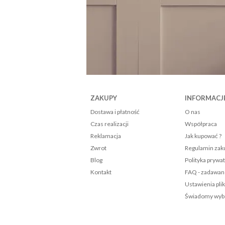
Komplet pościeli 160x200 bawełniana szara w dmuchawce 1473
00 zł
szyka
ZAKUPY
INFORMACJ
Dostawa i płatność
O nas
Czas realizacji
Współpraca
Reklamacja
Jak kupować ?
Zwrot
Regulamin za
Blog
Polityka prywa
Kontakt
FAQ - zadawan
Ustawienia pli
Świadomy wybó