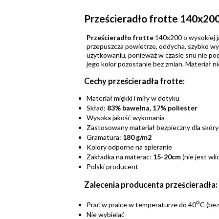
Prześcieradło frotte 140x20
Prześcieradło frotte
140x200 o wysokiej j
przepuszcza powietrze, oddycha, szybko w
użytkowaniu, ponieważ w czasie snu nie podw
jego kolor pozostanie bez zmian. Materiał ni
Cechy prześcieradła frotte:
Materiał miękki i miły w dotyku
Skład:
83% bawełna, 17% poliester
Wysoka jakość wykonania
Zastosowany materiał bezpieczny dla skóry
Gramatura:
180 g/m2
Kolory odporne na spieranie
Zakładka na materac:
15-20cm
(nie jest wl
Polski producent
Zalecenia producenta prześcieradła:
o
Prać w pralce w temperaturze do 40
C (be
Nie wybielać