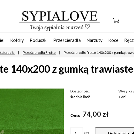
iel
Kołdry
Poduszki
Prześcieradła
Narzuty
Koce
Ręcz
ścieradła
Prześcieradła Frotte
Prześcieradło frotte 140x200 z gumką traw
tte 140x200 z gumką trawiast
Dostępność:
Wysyłka 
średnia ilość
1 dni
Ce
74,00 zł
pła
Cena:
szt.
Do koszyka