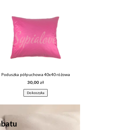
Poduszka półpuchowa 40x40 różowa
30,00 zł
6
Do koszyka
Do
rabatu