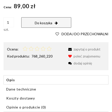
Cena nie zawiera ewentualnych kosztów płatności
89,00 zł
Cena:
Do koszyka
szt.
DODAJ DO PRZECHOWALNI
Ocena:
zapytaj o produkt
Kod produktu:
768_260_220
poleć znajomemu
dodaj opinię
Opis
Dane techniczne
Koszty dostawy
Cena nie zawiera ewentualnych kosztów płatności
Opinie o produkcie (0)