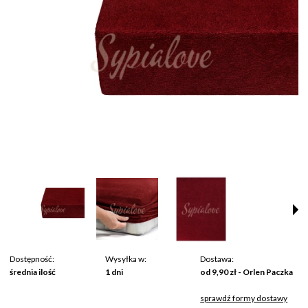
Dostępność:
Wysyłka w:
Dostawa:
średnia ilość
1 dni
od 9,90 zł
- Orlen Paczka
sprawdź formy dostawy