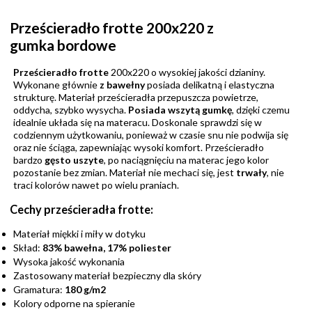
Prześcieradło frotte 200x220 z
gumka bordowe
Prześcieradło frotte
200x220 o wysokiej jakości
dzianiny.
Wykonane głównie
z bawełny
posiada delikatną i elastyczna
strukturę. Materiał prześcieradła przepuszcza powietrze,
oddycha, szybko wysycha.
Posiada wszytą gumkę
, dzięki czemu
idealnie układa się na materacu. Doskonale sprawdzi się w
codziennym użytkowaniu, ponieważ w czasie snu nie podwija się
oraz nie ściąga, zapewniając wysoki komfort. Prześcieradło
bardzo
gęsto uszyte
, po naciągnięciu na materac jego kolor
pozostanie bez zmian. Materiał nie mechaci się, jest
trwały
, nie
traci kolorów nawet po wielu praniach.
Cechy prześcieradła frotte:
Materiał miękki i miły w dotyku
Skład:
83% bawełna, 17% poliester
Wysoka jakość wykonania
Zastosowany materiał bezpieczny dla skóry
Gramatura:
180 g/m2
Kolory odporne na spieranie