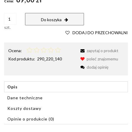
Cena:
Do koszyka
szt.
DODAJ DO PRZECHOWALNI
Ocena:
zapytaj o produkt
Kod produktu:
290_220_140
poleć znajomemu
dodaj opinię
Opis
Dane techniczne
Koszty dostawy
Cena nie zawiera ewentualnych kosztów płatności
Opinie o produkcie (0)