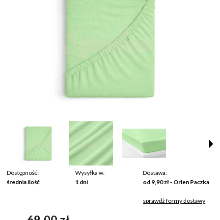
Dostępność:
Wysyłka w:
Dostawa:
średnia ilość
1 dni
od 9,90 zł
- Orlen Paczka
sprawdź formy dostawy
Cena nie zawiera ewentualnych kosztów płatności
69,00 zł