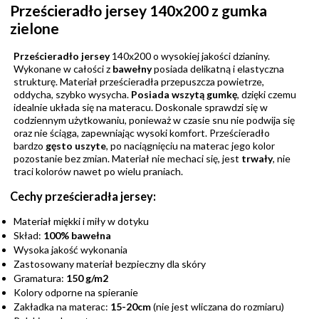
Prześcieradło jersey 140x200 z gumka
zielone
Prześcieradło jersey
140x200 o wysokiej jakości
dzianiny.
Wykonane w całości z
bawełny
posiada delikatną i elastyczna
strukturę. Materiał prześcieradła przepuszcza powietrze,
oddycha, szybko wysycha.
Posiada wszytą gumkę
, dzięki czemu
idealnie układa się na materacu. Doskonale sprawdzi się w
codziennym użytkowaniu, ponieważ w czasie snu nie podwija się
oraz nie ściąga, zapewniając wysoki komfort. Prześcieradło
bardzo
gęsto uszyte
, po naciągnięciu na materac jego kolor
pozostanie bez zmian. Materiał nie mechaci się, jest
trwały
, nie
traci kolorów nawet po wielu praniach.
Cechy prześcieradła jersey:
Materiał miękki i miły w dotyku
Skład:
100% bawełna
Wysoka jakość wykonania
Zastosowany materiał bezpieczny dla skóry
Gramatura:
150 g/m2
Kolory odporne na spieranie
Zakładka na materac:
15-20cm
(nie jest wliczana do rozmiaru)