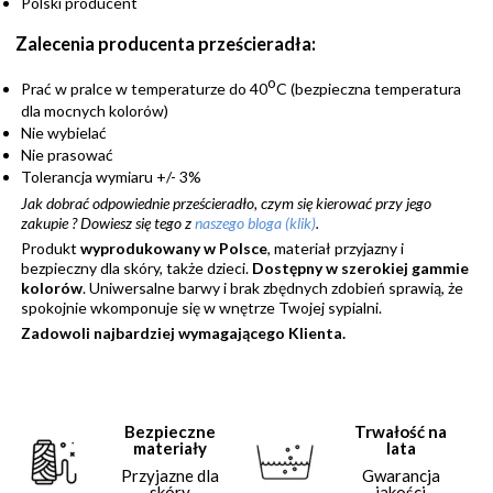
Polski producent
Zalecenia producenta prześcieradła:
o
Prać w pralce w temperaturze do 40
C (bezpieczna temperatura
dla mocnych kolorów)
Nie wybielać
Nie prasować
Tolerancja wymiaru +/- 3%
Jak dobrać odpowiednie prześcieradło, czym się kierować przy jego
zakupie ?
Dowiesz się tego z
naszego bloga (klik)
.
Produkt
wyprodukowany w Polsce
, materiał przyjazny i
bezpieczny dla skóry, także dzieci.
Dostępny w szerokiej gammie
kolorów
. Uniwersalne barwy i brak zbędnych zdobień sprawią, że
spokojnie wkomponuje się w wnętrze Twojej sypialni.
Zadowoli najbardziej wymagającego Klienta.
Bezpieczne
Trwałość na
materiały
lata
Przyjazne dla
Gwarancja
skóry
jakości