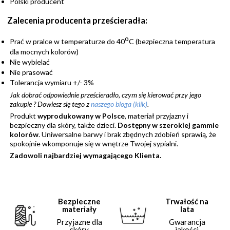
Polski producent
Zalecenia producenta prześcieradła:
o
Prać w pralce w temperaturze do 40
C (bezpieczna temperatura
dla mocnych kolorów)
Nie wybielać
Nie prasować
Tolerancja wymiaru +/- 3%
Jak dobrać odpowiednie prześcieradło, czym się kierować przy jego
zakupie ?
Dowiesz się tego z
naszego bloga (klik)
.
Produkt
wyprodukowany w Polsce
, materiał przyjazny i
bezpieczny dla skóry, także dzieci.
Dostępny w szerokiej gammie
kolorów
. Uniwersalne barwy i brak zbędnych zdobień sprawią, że
spokojnie wkomponuje się w wnętrze Twojej sypialni.
Zadowoli najbardziej wymagającego Klienta.
Bezpieczne
Trwałość na
materiały
lata
Przyjazne dla
Gwarancja
skóry
jakości