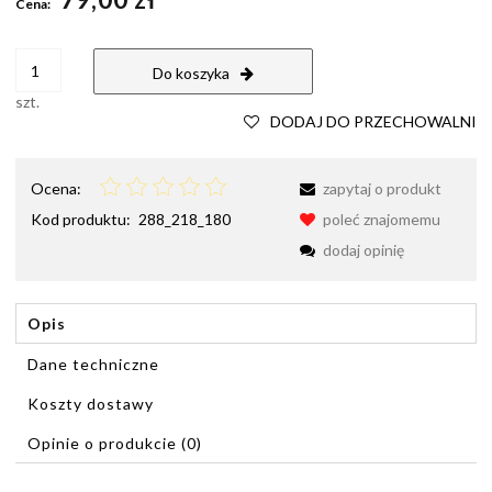
Cena:
Do koszyka
szt.
DODAJ DO PRZECHOWALNI
Ocena:
zapytaj o produkt
Kod produktu:
288_218_180
poleć znajomemu
dodaj opinię
Opis
Dane techniczne
Koszty dostawy
Cena nie zawiera ewentualnych kosztów płatności
Opinie o produkcie (0)