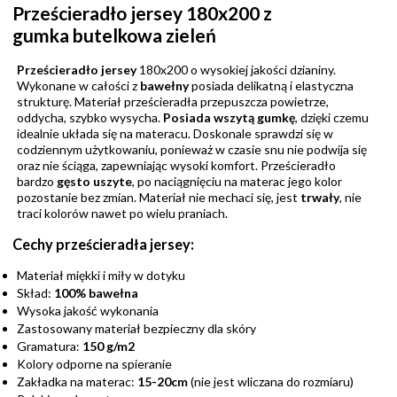
Prześcieradło jersey 180x200 z
gumka butelkowa zieleń
Prześcieradło jersey
180x200 o wysokiej jakości
dzianiny.
Wykonane w całości z
bawełny
posiada delikatną i elastyczna
strukturę. Materiał prześcieradła przepuszcza powietrze,
oddycha, szybko wysycha.
Posiada wszytą gumkę
, dzięki czemu
idealnie układa się na materacu. Doskonale sprawdzi się w
codziennym użytkowaniu, ponieważ w czasie snu nie podwija się
oraz nie ściąga, zapewniając wysoki komfort. Prześcieradło
bardzo
gęsto uszyte
, po naciągnięciu na materac jego kolor
pozostanie bez zmian. Materiał nie mechaci się, jest
trwały
, nie
traci kolorów nawet po wielu praniach.
Cechy prześcieradła jersey:
Materiał miękki i miły w dotyku
Skład:
100% bawełna
Wysoka jakość wykonania
Zastosowany materiał bezpieczny dla skóry
Gramatura:
150 g/m2
Kolory odporne na spieranie
Zakładka na materac:
15-20cm
(nie jest wliczana do rozmiaru)