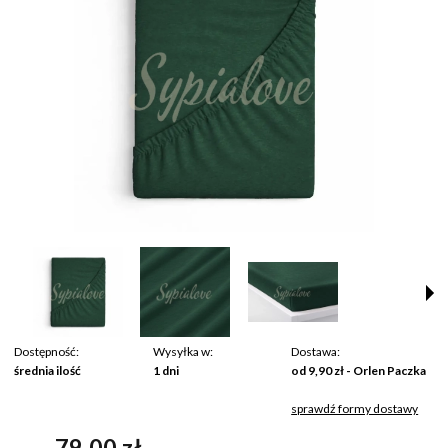
Dostępność:
Wysyłka w:
Dostawa:
średnia ilość
1 dni
od 9,90 zł
- Orlen Paczka
sprawdź formy dostawy
Cena nie zawiera ewentualnych kosztów płatności
79,00 zł