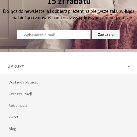
15 zł rabatu
Dołącz do newslettera i odbierz prezent na pierwsze zakupy, bądź
na bieżąco z nowościami oraz wyjątkowymi promocjami.
Zapisz się
ZAKUPY
Dostawa i płatność
Czas realizacji
Reklamacja
Zwrot
Blog