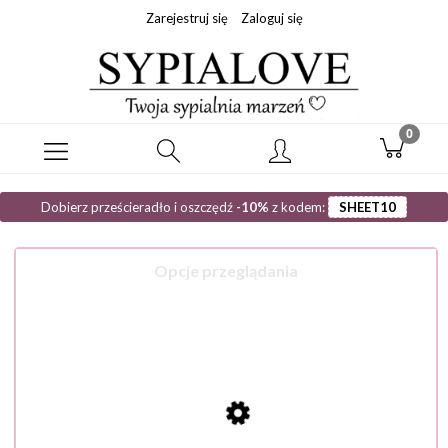
Zarejestruj się
Zaloguj się
Dobierz prześcieradło i oszczędź
-10%
z kodem:
SHEET10
Opcje przeglądania