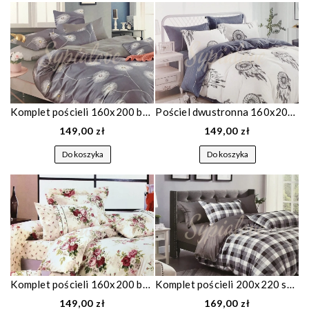
Komplet pościeli 160x200 bawełniana szara w dmuchawce 1473
Pościel dwustronna 160x200 biała łapacz snów komplet 1024
149,00 zł
149,00 zł
Do koszyka
Do koszyka
Komplet pościeli 160x200 bawełniana kremowa w róże 667
Komplet pościeli 200x220 szara krata 1361
149,00 zł
169,00 zł