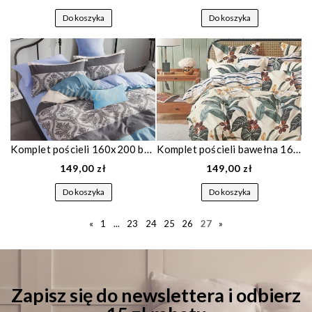
Do koszyka
Do koszyka
Komplet pościeli 160x200 bawełniana niebieska 1436
Komplet pościeli bawełna 160x200 kremowa w liście 1474
149,00 zł
149,00 zł
Do koszyka
Do koszyka
«
1
...
23
24
25
26
27
»
Zapisz się do newslettera i odbierz